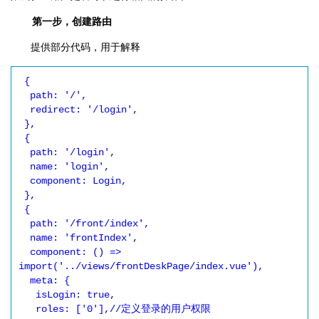
第一步，创建路由
提供部分代码，用于解释
 {

  path: '/',

  redirect: '/login',

 },

 {

  path: '/login',

  name: 'login',

  component: Login,

 },

 {

  path: '/front/index',

  name: 'frontIndex',

  component: () => 
import('../views/frontDeskPage/index.vue'),

  meta: {

   isLogin: true,

   roles: ['0'],//定义登录的用户权限
