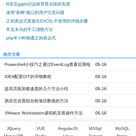
R语言ggplot2边框背景去除的实现
使用“新网”接口的用户注意问题
正则表达式直接在EXCEL中使用的详细步骤
常见木马的手工清除方法
php半小时精通正则表达式
相关文章
Powershell小技巧之通过EventLog查看近期电
05-16
脑开机和关机时间
IDEA配置GIT的详细教程
05-16
提高页面加载速度的几个方法小结
05-16
易语言设置组合框项目数值的方法
05-16
VMware Workstation虚拟机安装操作方法
05-16
JQuery
VUE
AngularJS
MSSql
MySQL
MongoDB
Redis
Linux
Tomcat
Nginx