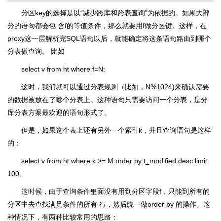
分区key的选择是以“减少跨库和跨表查询”为依据的。如果大部
分的语句都会包 含f的等值条件，那么就要用f做分区键。这样，在
proxy这一层解析完SQL语句以后，就能确定将这条语句路由到哪个
分表做查询。 比如
select v from ht where f=N;
这时，我们就可以通过分表规则（比如，N%1024)来确认需要
的数据被放在了哪个分表上。这种语句只需要访问一个分表，是分
库分表方案最欢迎的语句形式了。
但是，如果这个表上还有另外一个索引k，并且查询语句是这样
的：
select v from ht where k >= M order by t_modified desc limit
100;
这时候，由于查询条件里面没有用到分区字段f，只能到所有的
分区中去查找满足条件的所有 行，然后统一做order by 的操作。这
种情况下，有两种比较常用的思路：