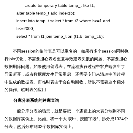
create temporary table temp_t like t1;
alter table temp_t add index(b);
insert into temp_t select * from t2 where b>=1 and
b<=2000;
select * from t1 join temp_t on (t1.b=temp_t.b);
不同session的临时表是可以重名的，如果有多个session同时执
行join优化，不需要担心表名重复导致建表失败的问题。不需要担心
数据删除问题。如果使用普通表，在流程执行过程中客户端发生了
异常断开，或者数据库发生异常重启，还需要专门来清理中间过程
中生成的数据表。而临时表由于会自动回收，所以不需要这个额外
的操作。临时表的应用
分库分表系统的跨库查询
一般分库分表的场景，就是要把一个逻辑上的大表分散到不同
的数据库实例上。比如。将一个大 表ht，按照字段f，拆分成1024个
分表，然后分布到32个数据库实例上。