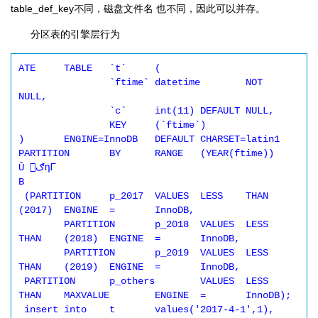
table_def_key不同，磁盘文件名 也不同，因此可以并存。
分区表的引擎层行为
ATE	TABLE	`t`	(

		`ftime`	datetime	NOT	
NULL,

		`c`	int(11)	DEFAULT	NULL,

		KEY	(`ftime`)

)	ENGINE=InnoDB	DEFAULT	CHARSET=latin1

PARTITION	BY	RANGE	(YEAR(ftime))

Û ॔ګդᎱ

B

 (PARTITION	p_2017	VALUES	LESS	THAN	
(2017)	ENGINE	=	InnoDB,

 	PARTITION	p_2018	VALUES	LESS	
THAN	(2018)	ENGINE	=	InnoDB,

 	PARTITION	p_2019	VALUES	LESS	
THAN	(2019)	ENGINE	=	InnoDB,

 PARTITION	p_others	VALUES	LESS	
THAN	MAXVALUE	ENGINE	=	InnoDB);

 insert	into	t	values('2017-4-1',1),