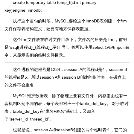
create temporary table temp_t(id int primary
key)engine=innodb;
执行这个语句的时候，MySQL要给这个InnoDB表创建一个frm
文件保存表结构定义，还要有地方保存表数据。
这个frm文件放在临时文件目录下，文件名的后缀是.frm，前缀
是“#sql{进程id}_{线程id}_序列 号”。你可以使用select @@tmpdir命
令，来显示实例的临时文件目录。
这个进程的进程号是1234，session A的线程id是4，session B
的线程id是5。所以session A和session B创建的临时表，在磁盘上
的文件不会重名
MySQL维护数据表，除了物理上要有文件外，内存里面也有一
套机制区别不同的表，每个表都对应一个table_def_key。 对于临时
表，table_def_key在“库名+表名”基础上，又加入
了“server_id+thread_id”。
也就是说，session A和sessionB创建的两个临时表t1，它们的