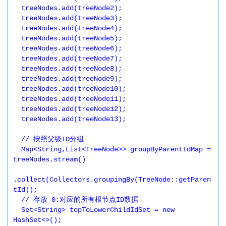
  treeNodes.add(treeNode2);

  treeNodes.add(treeNode3);

  treeNodes.add(treeNode4);

  treeNodes.add(treeNode5);

  treeNodes.add(treeNode6);

  treeNodes.add(treeNode7);

  treeNodes.add(treeNode8);

  treeNodes.add(treeNode9);

  treeNodes.add(treeNode10);

  treeNodes.add(treeNode11);

  treeNodes.add(treeNode12);

  treeNodes.add(treeNode13);

  // 按照父级ID分组

  Map<String,List<TreeNode>> groupByParentIdMap = 
treeNodes.stream()

.collect(Collectors.groupingBy(TreeNode::getParen
tId));

  // 存放 0:对应的所有根节点ID数据

  Set<String> topToLowerChildIdSet = new 
HashSet<>();
