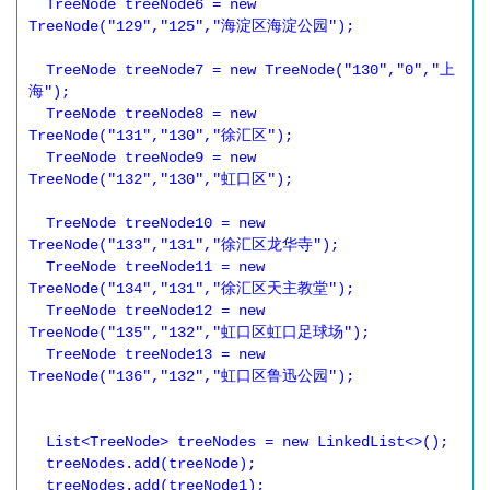
  TreeNode treeNode6 = new 
TreeNode("129","125","海淀区海淀公园");

  TreeNode treeNode7 = new TreeNode("130","0","上
海");

  TreeNode treeNode8 = new 
TreeNode("131","130","徐汇区");

  TreeNode treeNode9 = new 
TreeNode("132","130","虹口区");

  TreeNode treeNode10 = new 
TreeNode("133","131","徐汇区龙华寺");

  TreeNode treeNode11 = new 
TreeNode("134","131","徐汇区天主教堂");

  TreeNode treeNode12 = new 
TreeNode("135","132","虹口区虹口足球场");

  TreeNode treeNode13 = new 
TreeNode("136","132","虹口区鲁迅公园");

  List<TreeNode> treeNodes = new LinkedList<>();

  treeNodes.add(treeNode);

  treeNodes.add(treeNode1);
