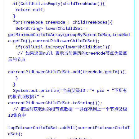
  if(CollUtil.isEmpty(childTreeNodes)){

   return null;

  }

  for(TreeNode treeNode : childTreeNodes){

   Set<String> lowerChildIdSet = 
getMinimumChildIdArray(groupByParentIdMap,treeNod
e.getId(),currentPidLowerChildIdSet);

   if(CollUtil.isEmpty(lowerChildIdSet)){

    // 如果返回null 表示当前遍历的treeNode节点为最底
层的节点

currentPidLowerChildIdSet.add(treeNode.getId());

   }

  }

  System.out.println("当前父级ID："+ pid + "下所有
的根节点数据:" + 
currentPidLowerChildIdSet.toString());

  // 把当前获取到的根节点数据 一并保存到上一个节点父级
ID集合中

topToLowerChildIdSet.addAll(currentPidLowerChildI
dSet);
