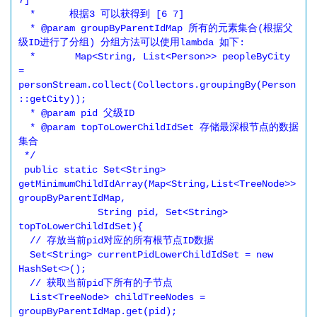
7]

  *      根据3 可以获得到 [6 7]

  * @param groupByParentIdMap 所有的元素集合(根据父
级ID进行了分组) 分组方法可以使用lambda 如下:

  *       Map<String, List<Person>> peopleByCity 
= 
personStream.collect(Collectors.groupingBy(Person
::getCity));

  * @param pid 父级ID

  * @param topToLowerChildIdSet 存储最深根节点的数据
集合

 */

 public static Set<String> 
getMinimumChildIdArray(Map<String,List<TreeNode>> 
groupByParentIdMap,

              String pid, Set<String> 
topToLowerChildIdSet){

  // 存放当前pid对应的所有根节点ID数据

  Set<String> currentPidLowerChildIdSet = new 
HashSet<>();

  // 获取当前pid下所有的子节点

  List<TreeNode> childTreeNodes = 
groupByParentIdMap.get(pid);
