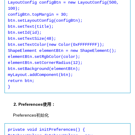
LayoutConfig configBtn = new LayoutConfig(500, 
100);

configBtn.topMargin = 30;

btn.setLayoutConfig(configBtn);

btn.setText(title);

btn.setId(id);

btn.setTextSize(48);

btn.setTextColor(new Color(0xFFFFFFFF));

ShapeElement elementBtn = new ShapeElement();

elementBtn.setRgbColor(color);

elementBtn.setCornerRadius(12);

btn.setBackground(elementBtn);

myLayout.addComponent(btn);

return btn;

2. Preferences使用：
Preferences初始化
private void initPreferences() {
