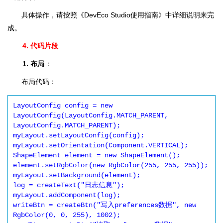
具体操作，请按照《DevEco Studio使用指南》中详细说明来完
成。
4. 代码片段
1. 布局
：
布局代码：
LayoutConfig config = new 
LayoutConfig(LayoutConfig.MATCH_PARENT, 
LayoutConfig.MATCH_PARENT);

myLayout.setLayoutConfig(config);

myLayout.setOrientation(Component.VERTICAL);

ShapeElement element = new ShapeElement();

element.setRgbColor(new RgbColor(255, 255, 255));

myLayout.setBackground(element);

log = createText("日志信息");

myLayout.addComponent(log);

writeBtn = createBtn("写入preferences数据", new 
RgbColor(0, 0, 255), 1002);
