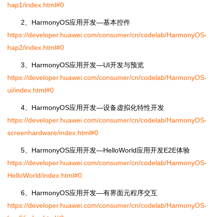
hap1/index.html#0
2、HarmonyOS应用开发―基本控件
https://developer.huawei.com/consumer/cn/codelab/HarmonyOS-
hap2/index.html#0
3、HarmonyOS应用开发―UI开发与预览
https://developer.huawei.com/consumer/cn/codelab/HarmonyOS-
ui/index.html#0
4、HarmonyOS应用开发―设备虚拟化特性开发
https://developer.huawei.com/consumer/cn/codelab/HarmonyOS-
screenhardware/index.html#0
5、HarmonyOS应用开发―HelloWorld应用开发E2E体验
https://developer.huawei.com/consumer/cn/codelab/HarmonyOS-
HelloWorld/index.html#0
6、HarmonyOS应用开发―有界面元程序交互
https://developer.huawei.com/consumer/cn/codelab/HarmonyOS-