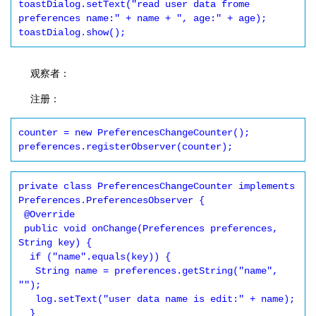
toastDialog.setText("read user data frome 
preferences name:" + name + ", age:" + age);

toastDialog.show();
观察者：
注册：
counter = new PreferencesChangeCounter();

preferences.registerObserver(counter);
private class PreferencesChangeCounter implements 
Preferences.PreferencesObserver {

 @Override

 public void onChange(Preferences preferences, 
String key) {

  if ("name".equals(key)) {

   String name = preferences.getString("name", 
"");

   log.setText("user data name is edit:" + name);

  }
