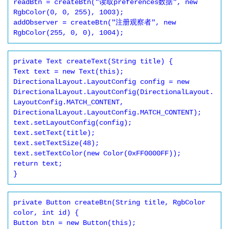
readBtn = createBtn("读取preferences数据", new 
RgbColor(0, 0, 255), 1003);

addObserver = createBtn("注册观察者", new 
private Text createText(String title) {

Text text = new Text(this);

DirectionalLayout.LayoutConfig config = new 
DirectionalLayout.LayoutConfig(DirectionalLayout.
LayoutConfig.MATCH_CONTENT, 
DirectionalLayout.LayoutConfig.MATCH_CONTENT);

text.setLayoutConfig(config);

text.setText(title);

text.setTextSize(48);

text.setTextColor(new Color(0xFF0000FF));

return text;

private Button createBtn(String title, RgbColor 
color, int id) {

Button btn = new Button(this);
