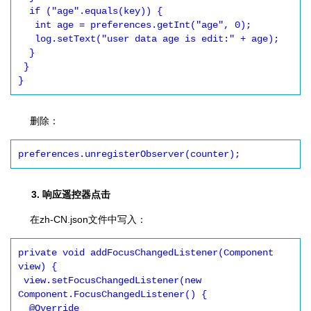
  if ("age".equals(key)) {

   int age = preferences.getInt("age", 0);

   log.setText("user data age is edit:" + age);

  }

 }

删除：
3. 响应遥控器点击
在zh-CN.json文件中写入：
private void addFocusChangedListener(Component 
view) {

 view.setFocusChangedListener(new 
Component.FocusChangedListener() {

  @Override
