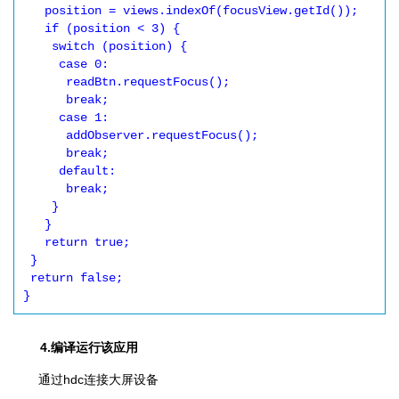
   position = views.indexOf(focusView.getId());

   if (position < 3) {

    switch (position) {

     case 0:

      readBtn.requestFocus();

      break;

     case 1:

      addObserver.requestFocus();

      break;

     default:

      break;

    }

   }

   return true;

 }

 return false;

4.编译运行该应用
通过hdc连接大屏设备