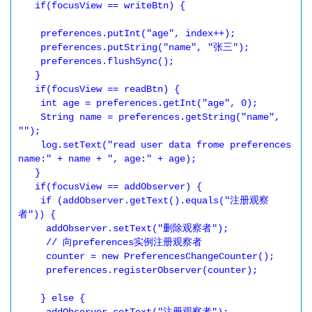
   if(focusView == writeBtn) {

    preferences.putInt("age", index++);

    preferences.putString("name", "张三");

    preferences.flushSync();

   }

   if(focusView == readBtn) {

    int age = preferences.getInt("age", 0);

    String name = preferences.getString("name", 
"");

    log.setText("read user data frome preferences 
name:" + name + ", age:" + age);

   }

   if(focusView == addObserver) {

    if (addObserver.getText().equals("注册观察
者")) {

     addObserver.setText("删除观察者");

     // 向preferences实例注册观察者

     counter = new PreferencesChangeCounter();

     preferences.registerObserver(counter);

    } else {
