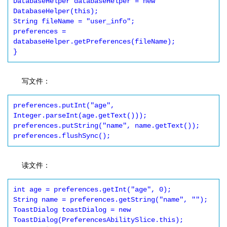
DatabaseHelper databaseHelper = new 
DatabaseHelper(this);

String fileName = "user_info";

preferences = 
databaseHelper.getPreferences(fileName);

写文件：
preferences.putInt("age", 
Integer.parseInt(age.getText()));

preferences.putString("name", name.getText());

读文件：
int age = preferences.getInt("age", 0);

String name = preferences.getString("name", "");

ToastDialog toastDialog = new 
ToastDialog(PreferencesAbilitySlice.this);
