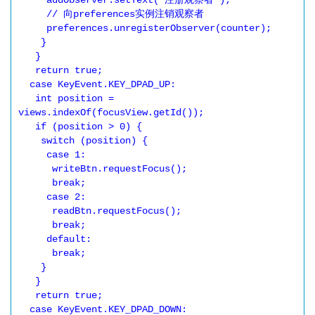
     addObserver.setText("注册观察者");

     // 向preferences实例注销观察者

     preferences.unregisterObserver(counter);

    }

   }

   return true;

  case KeyEvent.KEY_DPAD_UP:

   int position = 
views.indexOf(focusView.getId());

   if (position > 0) {

    switch (position) {

     case 1:

      writeBtn.requestFocus();

      break;

     case 2:

      readBtn.requestFocus();

      break;

     default:

      break;

    }

   }

   return true;

  case KeyEvent.KEY_DPAD_DOWN:
