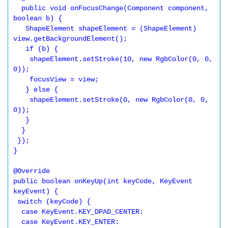
  public void onFocusChange(Component component, 
boolean b) {

   ShapeElement shapeElement = (ShapeElement) 
view.getBackgroundElement();

   if (b) {

    shapeElement.setStroke(10, new RgbColor(0, 0, 
0));

    focusView = view;

   } else {

    shapeElement.setStroke(0, new RgbColor(0, 0, 
0));

   }

  }

 });

}

@Override

public boolean onKeyUp(int keyCode, KeyEvent 
keyEvent) {

 switch (keyCode) {

  case KeyEvent.KEY_DPAD_CENTER:

  case KeyEvent.KEY_ENTER:
