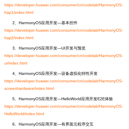
https://developer.huawei.com/consumer/cn/codelab/HarmonyOS-
hap1/index.html
2、HarmonyOS应用开发―基本控件
https://developer.huawei.com/consumer/cn/codelab/HarmonyOS-
hap2/index.html
3、HarmonyOS应用开发―UI开发与预览
https://developer.huawei.com/consumer/cn/codelab/HarmonyOS-
ui/index.html
4、HarmonyOS应用开发―设备虚拟化特性开发
https://developer.huawei.com/consumer/cn/codelab/HarmonyOS-
screenhardware/index.html
5、HarmonyOS应用开发―HelloWorld应用开发E2E体验
https://developer.huawei.com/consumer/cn/codelab/HarmonyOS-
HelloWorld/index.html
6、HarmonyOS应用开发―有界面元程序交互