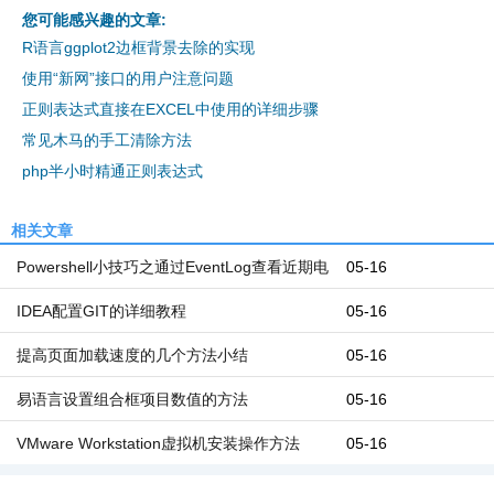
您可能感兴趣的文章:
R语言ggplot2边框背景去除的实现
使用“新网”接口的用户注意问题
正则表达式直接在EXCEL中使用的详细步骤
常见木马的手工清除方法
php半小时精通正则表达式
相关文章
Powershell小技巧之通过EventLog查看近期电
05-16
脑开机和关机时间
IDEA配置GIT的详细教程
05-16
提高页面加载速度的几个方法小结
05-16
易语言设置组合框项目数值的方法
05-16
VMware Workstation虚拟机安装操作方法
05-16