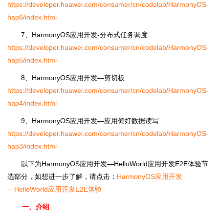
https://developer.huawei.com/consumer/cn/codelab/HarmonyOS-
hap6/index.html
7、HarmonyOS应用开发-分布式任务调度
https://developer.huawei.com/consumer/cn/codelab/HarmonyOS-
hap5/index.html
8、HarmonyOS应用开发―剪切板
https://developer.huawei.com/consumer/cn/codelab/HarmonyOS-
hap4/index.html
9、HarmonyOS应用开发―应用偏好数据读写
https://developer.huawei.com/consumer/cn/codelab/HarmonyOS-
hap3/index.html
以下为HarmonyOS应用开发―HelloWorld应用开发E2E体验节
选部分，如想进一步了解，请点击：
HarmonyOS应用开发
―HelloWorld应用开发E2E体验
一、介绍