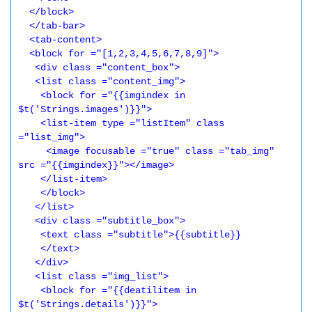
  </block>

  </tab-bar>

  <tab-content>

  <block for ="[1,2,3,4,5,6,7,8,9]">

   <div class ="content_box">

   <list class ="content_img">

    <block for ="{{imgindex in 
$t('Strings.images')}}">

    <list-item type ="listItem" class 
="list_img">

     <image focusable ="true" class ="tab_img" 
src ="{{imgindex}}"></image>

    </list-item>

    </block>

   </list>

   <div class ="subtitle_box">

    <text class ="subtitle">{{subtitle}}

    </text>

   </div>

   <list class ="img_list">

    <block for ="{{deatilitem in 
$t('Strings.details')}}">
