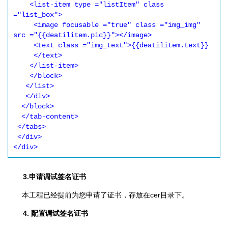
    <list-item type ="listItem" class 
="list_box">

     <image focusable ="true" class ="img_img" 
src ="{{deatilitem.pic}}"></image>

     <text class ="img_text">{{deatilitem.text}}

     </text>

    </list-item>

    </block>

   </list>

   </div>

  </block>

  </tab-content>

 </tabs>

 </div>

</div>
3.申请调试签名证书
本工程已经提前为您申请了证书，存放在cer目录下。
4. 配置调试签名证书