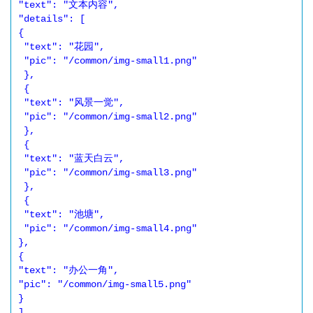
"text": "文本内容",

"details": [

{

 "text": "花园",

 "pic": "/common/img-small1.png"

 },

 {

 "text": "风景一觉",

 "pic": "/common/img-small2.png"

 },

 {

 "text": "蓝天白云",

 "pic": "/common/img-small3.png"

 },

 {

 "text": "池塘",

 "pic": "/common/img-small4.png"

},

{

"text": "办公一角",

"pic": "/common/img-small5.png"

}

]
