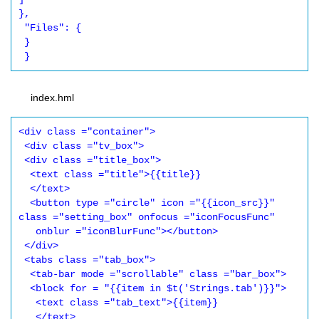
},

 "Files": {

 }

index.hml
<div class ="container">

 <div class ="tv_box">

 <div class ="title_box">

  <text class ="title">{{title}}

  </text>

  <button type ="circle" icon ="{{icon_src}}" 
class ="setting_box" onfocus ="iconFocusFunc"

   onblur ="iconBlurFunc"></button>

 </div>

 <tabs class ="tab_box">

  <tab-bar mode ="scrollable" class ="bar_box">

  <block for = "{{item in $t('Strings.tab')}}">

   <text class ="tab_text">{{item}}

   </text>
