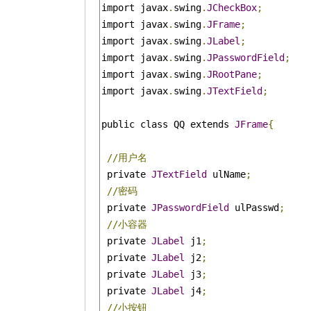
import javax
.
swing
.
JCheckBox
;
import javax
.
swing
.
JFrame
;
import javax
.
swing
.
JLabel
;
import javax
.
swing
.
JPasswordField
;
import javax
.
swing
.
JRootPane
;
import javax
.
swing
.
JTextField
;
public class QQ extends 
JFrame
{
//用户名
 private 
JTextField
 ulName
;
//密码
 private 
JPasswordField
 ulPasswd
;
//小容器
 private 
JLabel
 j1
;
 private 
JLabel
 j2
;
 private 
JLabel
 j3
;
 private 
JLabel
 j4
;
//小按钮