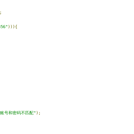
;
456"
))){
，账号和密码不匹配"
);