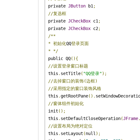
 private 
JButton
 b1
;
//复选框
 private 
JCheckBox
 c1
;
 private 
JCheckBox
 c2
;
/**
*
初始化
QQ
登录页面
*
*/
 public QQ
(){
//设置登录窗口标题
 this
.
setTitle
(
"QQ登录"
);
//去掉窗口的装饰(边框)
//采用指定的窗口装饰风格
 this
.
getRootPane
().
setWindowDecorati
//窗体组件初始化
 init
();
 this
.
setDefaultCloseOperation
(
JFrame
//设置布局为绝对定位
 this
.
setLayout
(
null
);