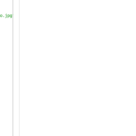
o.jpg"
).
getImage
();