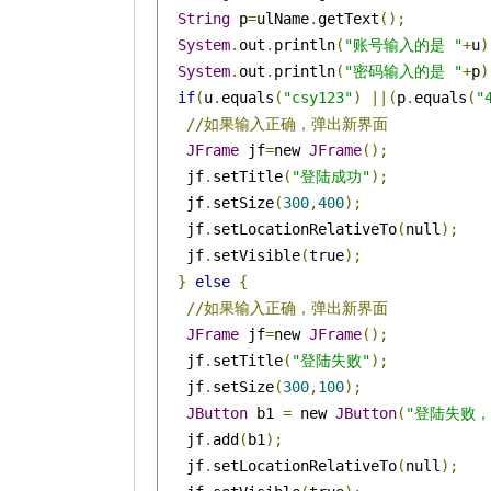
String
 p
=
ulName
.
getText
();
System
.
out
.
println
(
"账号输入的是 "
+
u
)
System
.
out
.
println
(
"密码输入的是 "
+
p
)
if
(
u
.
equals
(
"csy123"
)
||(
p
.
equals
(
"
//如果输入正确，弹出新界面
JFrame
 jf
=
new 
JFrame
();
   jf
.
setTitle
(
"登陆成功"
);
   jf
.
setSize
(
300
,
400
);
   jf
.
setLocationRelativeTo
(
null
);
   jf
.
setVisible
(
true
);
}
else
{
//如果输入正确，弹出新界面
JFrame
 jf
=
new 
JFrame
();
   jf
.
setTitle
(
"登陆失败"
);
   jf
.
setSize
(
300
,
100
);
JButton
 b1 
=
 new 
JButton
(
"登陆失败
   jf
.
add
(
b1
);
   jf
.
setLocationRelativeTo
(
null
);