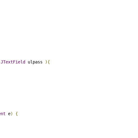
,
JTextField
 ulpass 
){
ent
 e
)
{