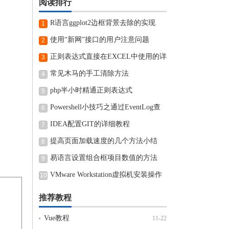
阅读排行
R语言ggplot2边框背景去除的实现
1
使用“新网”接口的用户注意问题
2
正则表达式直接在EXCEL中使用的详
3
细步骤
常见木马的手工清除方法
4
php半小时精通正则表达式
5
Powershell小技巧之通过EventLog查
6
看近期电脑开机和关机时间
IDEA配置GIT的详细教程
7
提高页面加载速度的几个方法小结
8
易语言设置组合框项目数值的方法
9
VMware Workstation虚拟机安装操作
10
方法
推荐教程
Vue教程
11-22