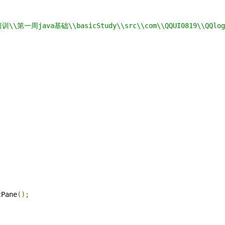
训\\第一周java基础\\basicStudy\\src\\com\\QQUI0819\\QQlog
tPane
();