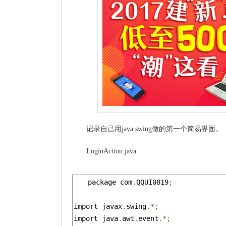
记录自己用java swing做的第一个简易界面。
LoginAction.java
package com
.
QQUI0819
;
import javax
.
swing
.*;
import java
.
awt
.
event
.*;