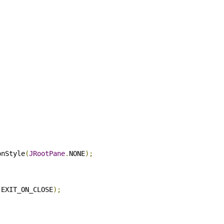
onStyle
(
JRootPane
.
NONE
);
.
EXIT_ON_CLOSE
);