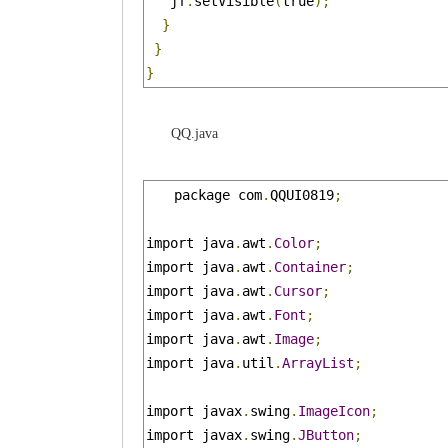
   jf
.
setVisible
(
true
);
}
}
}
QQ.java
package com
.
QQUI0819
;
import java
.
awt
.
Color
;
import java
.
awt
.
Container
;
import java
.
awt
.
Cursor
;
import java
.
awt
.
Font
;
import java
.
awt
.
Image
;
import java
.
util
.
ArrayList
;
import javax
.
swing
.
ImageIcon
;
import javax
.
swing
.
JButton
;