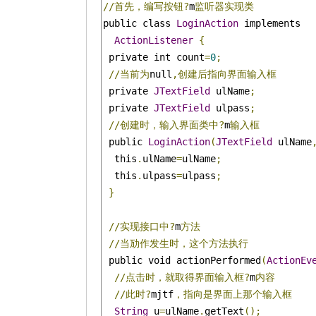
//首先，编写按钮?
m
监听器实现类
public class 
LoginAction
 implements

ActionListener
{
 private int count
=
0
;
//当前为
null
,创建后指向界面输入框
 private 
JTextField
 ulName
;
 private 
JTextField
 ulpass
;
//创建时，输入界面类中?
m
输入框
 public 
LoginAction
(
JTextField
 ulName
  this
.
ulName
=
ulName
;
  this
.
ulpass
=
ulpass
;
}
//实现接口中?
m
方法
//当劢作发生时，这个方法执行
 public void actionPerformed
(
ActionEv
//点击时，就取得界面输入框?
m
内容
//此时?
mjtf
，指向是界面上那个输入框
String
 u
=
ulName
.
getText
();