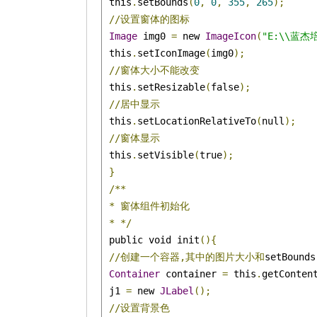
 this
.
setBounds
(
0
,
0
,
355
,
265
);
//设置窗体的图标
Image
 img0 
=
 new 
ImageIcon
(
"E:\\蓝杰培
 this
.
setIconImage
(
img0
);
//窗体大小不能改变
 this
.
setResizable
(
false
);
//居中显示
 this
.
setLocationRelativeTo
(
null
);
//窗体显示
 this
.
setVisible
(
true
);
}
/**
*
窗体组件初始化
*
*/
 public void init
(){
//创建一个容器,其中的图片大小和
setBounds

Container
 container 
=
 this
.
getConten
 j1 
=
 new 
JLabel
();
//设置背景色