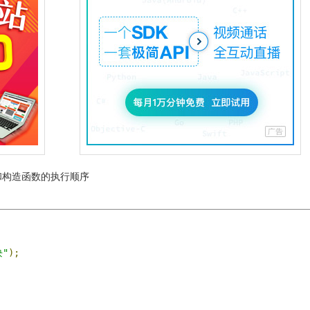
和构造函数的执行顺序
块"
);