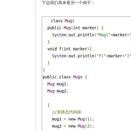
下边我们再来看另一个例子：
class 
Mug
{
  public 
Mug
(
int marker
)
{
System
.
out
.
println
(
"Mug("
+
marker
+
}
  void f
(
int marker
){
System
.
out
.
println
(
"f("
+
marker
+
")
}
}
public class 
Mugs
{
Mug
 mug1
;
Mug
 mug2
;
{
//非静态代码块
    mug1 
=
 new 
Mug
(
1
);
    mug2 
=
 new 
Mug
(
2
);