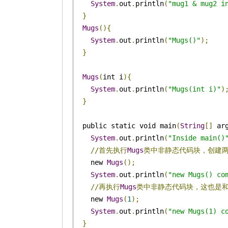
System
.
out
.
println
(
"mug1 & mug2 i
}
Mugs
(){
System
.
out
.
println
(
"Mugs()"
);
}
Mugs
(
int i
){
System
.
out
.
println
(
"Mugs(int i)"
)
}
  public static void main
(
String
[]
 ar
System
.
out
.
println
(
"Inside main()
//首先执行
Mugs
类中非静态代码块，创建
    new 
Mugs
();
System
.
out
.
println
(
"new Mugs() co
//再执行
Mugs
类中非静态代码块，这也是
    new 
Mugs
(
1
);
System
.
out
.
println
(
"new Mugs(1) c
}