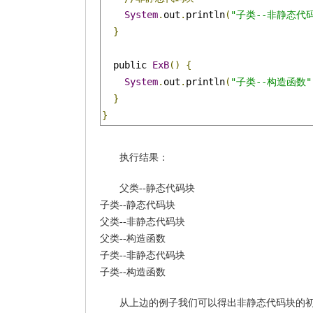
System
.
out
.
println
(
"子类--非静态代
}
  public 
ExB
()
{
System
.
out
.
println
(
"子类--构造函数"
}
}
执行结果：
父类--静态代码块
子类--静态代码块
父类--非静态代码块
父类--构造函数
子类--非静态代码块
子类--构造函数
从上边的例子我们可以得出非静态代码块的