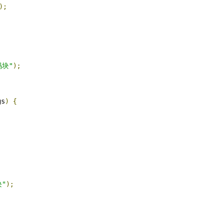
);
码块"
);
gs
)
{
块"
);