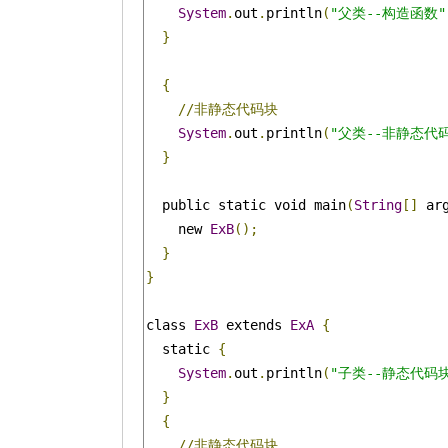
System
.
out
.
println
(
"父类--构造函数"
}
{
//非静态代码块
System
.
out
.
println
(
"父类--非静态代
}
  public static void main
(
String
[]
 ar
    new 
ExB
();
}
}
class 
ExB
 extends 
ExA
{
  static 
{
System
.
out
.
println
(
"子类--静态代码
}
{
//非静态代码块