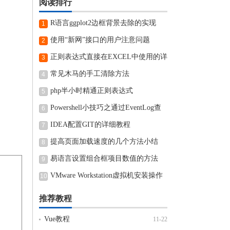
阅读排行
R语言ggplot2边框背景去除的实现
1
使用“新网”接口的用户注意问题
2
正则表达式直接在EXCEL中使用的详
3
细步骤
常见木马的手工清除方法
4
php半小时精通正则表达式
5
Powershell小技巧之通过EventLog查
6
看近期电脑开机和关机时间
IDEA配置GIT的详细教程
7
提高页面加载速度的几个方法小结
8
易语言设置组合框项目数值的方法
9
VMware Workstation虚拟机安装操作
10
方法
推荐教程
Vue教程
11-22