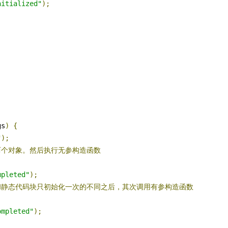
nitialized"
);
;
gs
)
{
"
);
两个对象。然后执行无参构造函数
mpleted"
);
和静态代码块只初始化一次的不同之后，其次调用有参构造函数
ompleted"
);