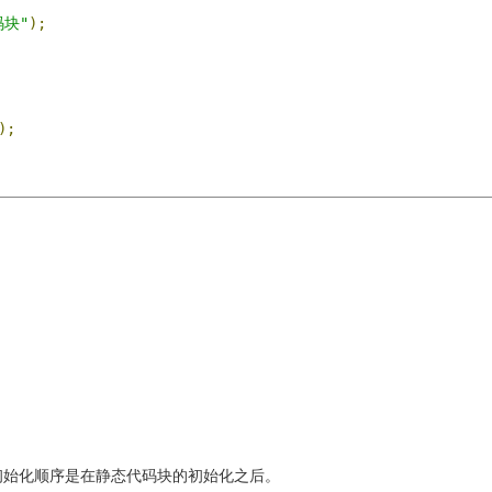
码块"
);
);
初始化顺序是在静态代码块的初始化之后。