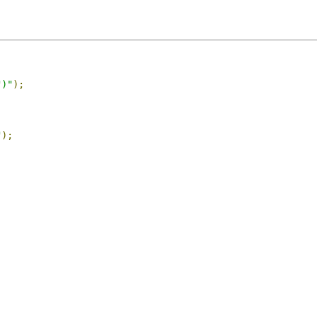
")"
);
"
);