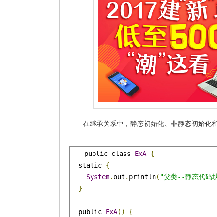
在继承关系中，静态初始化、非静态初始化
public class 
ExA
{
  static 
{
System
.
out
.
println
(
"父类--静态代码
}
  public 
ExA
()
{