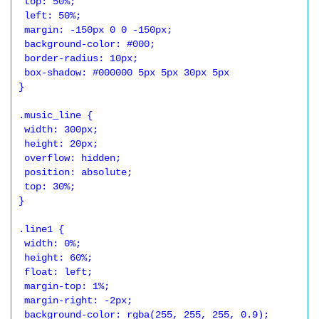
 top: 50%;

 left: 50%;

 margin: -150px 0 0 -150px;

 background-color: #000;

 border-radius: 10px;

 box-shadow: #000000 5px 5px 30px 5px

}

.music_line {

 width: 300px;

 height: 20px;

 overflow: hidden;

 position: absolute;

 top: 30%;

}

.line1 {

 width: 0%;

 height: 60%;

 float: left;

 margin-top: 1%;

 margin-right: -2px;

 background-color: rgba(255, 255, 255, 0.9);
