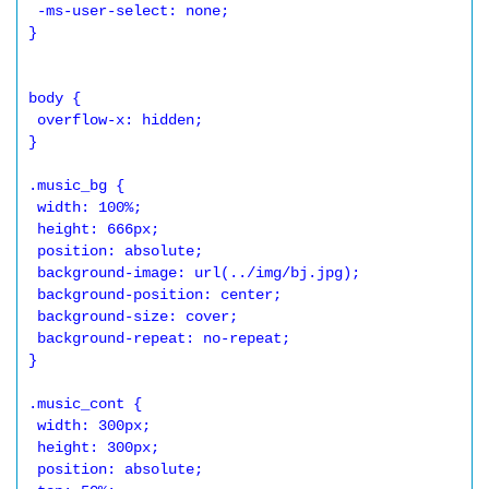
 -ms-user-select: none;

}

body {

 overflow-x: hidden;

}

.music_bg {

 width: 100%;

 height: 666px;

 position: absolute;

 background-image: url(../img/bj.jpg);

 background-position: center;

 background-size: cover;

 background-repeat: no-repeat;

}

.music_cont {

 width: 300px;

 height: 300px;

 position: absolute;
