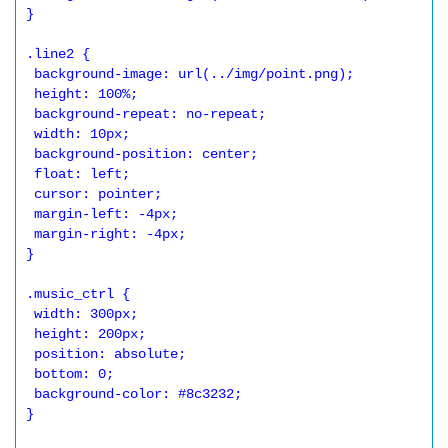
}

.line2 {

 background-image: url(../img/point.png);

 height: 100%;

 background-repeat: no-repeat;

 width: 10px;

 background-position: center;

 float: left;

 cursor: pointer;

 margin-left: -4px;

 margin-right: -4px;

}

.music_ctrl {

 width: 300px;

 height: 200px;

 position: absolute;

 bottom: 0;

 background-color: #8c3232;

}
