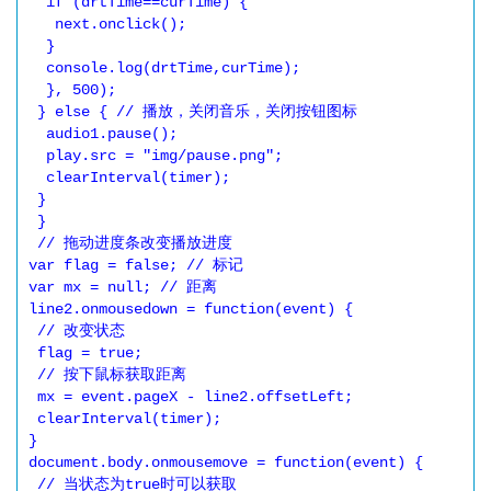
  if (drtTime==curTime) {

   next.onclick();

  }

  console.log(drtTime,curTime);

  }, 500);

 } else { // 播放，关闭音乐，关闭按钮图标

  audio1.pause();

  play.src = "img/pause.png";

  clearInterval(timer);

 }

 }

 // 拖动进度条改变播放进度

var flag = false; // 标记

var mx = null; // 距离

line2.onmousedown = function(event) {

 // 改变状态

 flag = true;

 // 按下鼠标获取距离

 mx = event.pageX - line2.offsetLeft;

 clearInterval(timer);

}

document.body.onmousemove = function(event) {

 // 当状态为true时可以获取
