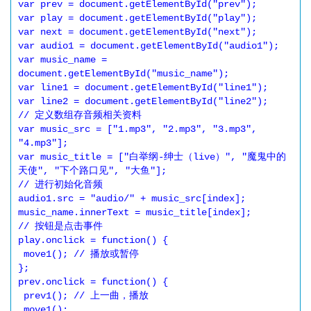
var prev = document.getElementById("prev");

var play = document.getElementById("play");

var next = document.getElementById("next");

var audio1 = document.getElementById("audio1");

var music_name = 
document.getElementById("music_name");

var line1 = document.getElementById("line1");

var line2 = document.getElementById("line2");

// 定义数组存音频相关资料

var music_src = ["1.mp3", "2.mp3", "3.mp3", 
"4.mp3"];

var music_title = ["白举纲-绅士（live）", "魔鬼中的
天使", "下个路口见", "大鱼"];

// 进行初始化音频

audio1.src = "audio/" + music_src[index];

music_name.innerText = music_title[index];

// 按钮是点击事件

play.onclick = function() {

 move1(); // 播放或暂停

};

prev.onclick = function() {

 prev1(); // 上一曲，播放

 move1();
