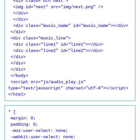
  <div class="btn next">

  <img id="next" src="img/next.png" />

  </div>

  </div>

  <div class="music_name" id="music_name"></div>

 </div>

 <div class="music_line">

  <div class="line1" id="line1"></div>

  <div class="line2" id="line2"></div>

 </div>

 </div>

 </div>

 </body>

 <script src="js/audio_play.js" 
type="text/javascript" charset="utf-8"></script>

</html>
* {

 margin: 0;

 padding: 0;

 -moz-user-select: none;

 -webkit-user-select: none;
