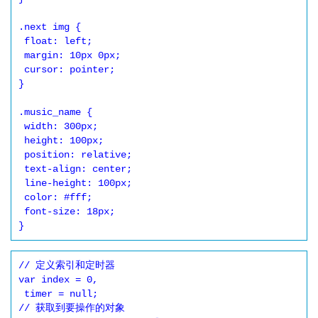
.next img {

 float: left;

 margin: 10px 0px;

 cursor: pointer;

}

.music_name {

 width: 300px;

 height: 100px;

 position: relative;

 text-align: center;

 line-height: 100px;

 color: #fff;

 font-size: 18px;

}
// 定义索引和定时器

var index = 0,

 timer = null;

// 获取到要操作的对象
