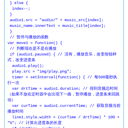
 } else {

  index--;

 }

 audio1.src = "audio/" + music_src[index];

 music_name.innerText = music_title[index];

 }

 // 暂停与播放的函数

var move1 = function() {

 // 判断现在是不是在播放

 if (audio1.paused) { // 没有，播放音乐，改变按钮样
式，改变进度条

  audio1.play();

  play.src = "img/play.png";

  timer = setInterval(function() { // 每500毫秒执
行一次

  var drtTime = audio1.duration; // 得到音频总时间
（如果不放在定时器中会出现下一曲，暂停播放，进度条来回跳
动）

  var curTime = audio1.currentTime; // 获取音频当前
播放时间

  line1.style.width = (curTime / drtTime) * 100 + 
"%"; // 计算出进度条的长度
