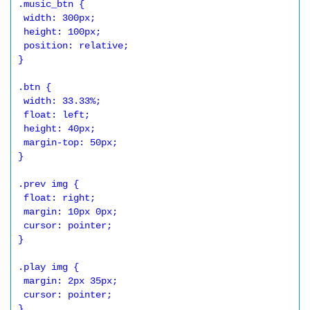
.music_btn {

 width: 300px;

 height: 100px;

 position: relative;

}

.btn {

 width: 33.33%;

 float: left;

 height: 40px;

 margin-top: 50px;

}

.prev img {

 float: right;

 margin: 10px 0px;

 cursor: pointer;

}

.play img {

 margin: 2px 35px;

 cursor: pointer;

}
