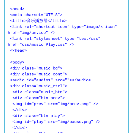
 <head>

 <meta charset="UTF-8">

 <title>音乐播放器</title>

 <link rel="shortcut icon" type="image/x-icon" 
href="img/an.ico" />

 <link rel="stylesheet" type="text/css" 
href="css/music_Play.css" />

 </head>

 <body>

 <div class="music_bg">

 <div class="music_cont">

 <audio id="audio1" src=""></audio>

 <div class="music_ctrl">

  <div class="music_btn">

  <div class="btn prev">

  <img id="prev" src="img/prev.png" />

  </div>

  <div class="btn play">

  <img id="play" src="img/pause.png" />

  </div>
