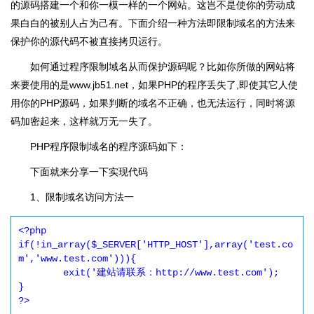
的源码搭建一个和你一模一样的一个网站。这岂不是使你的劳动成
果白白的被别人占为己有。下面介绍一种方法即限制域名的方法来
保护你的源代码不被直接拷贝运行。
如何通过程序限制域名从而保护源码呢？比如你所做的网站将
来要使用的是www.jb51.net，如果PHP的程序丢失了,即使其它人使
用你的PHP源码，如果判断的域名不正确，也无法运行，同时将源
码加密起来，这样就万无一失了。
PHP程序限制域名的程序源码如下：
下面就来分享一下实现代码
1、限制域名访问方法一
<?php 

if(!in_array($_SERVER['HTTP_HOST'],array('test.co
m','www.test.com'))){

	exit('建站请联系：http://www.test.com');

} 

?> 