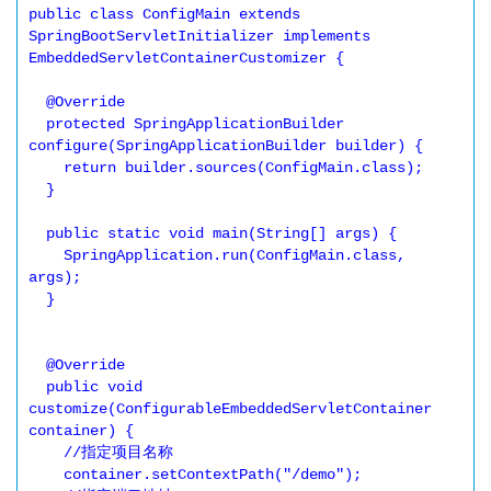
public class ConfigMain extends 
SpringBootServletInitializer implements 
EmbeddedServletContainerCustomizer { 

  @Override 

  protected SpringApplicationBuilder 
configure(SpringApplicationBuilder builder) { 

    return builder.sources(ConfigMain.class); 

  } 

  public static void main(String[] args) { 

    SpringApplication.run(ConfigMain.class, 
args); 

  } 

  @Override 

  public void 
customize(ConfigurableEmbeddedServletContainer 
container) {

    //指定项目名称

    container.setContextPath("/demo");
