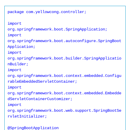
package com.yellowcong.controller;

import 
org.springframework.boot.SpringApplication;

import 
org.springframework.boot.autoconfigure.SpringBoot
Application;

import 
org.springframework.boot.builder.SpringApplicatio
nBuilder;

import 
org.springframework.boot.context.embedded.Configu
rableEmbeddedServletContainer;

import 
org.springframework.boot.context.embedded.Embedde
dServletContainerCustomizer;

import 
org.springframework.boot.web.support.SpringBootSe
rvletInitializer;

@SpringBootApplication
