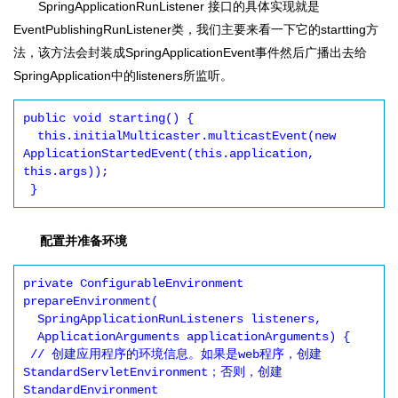
SpringApplicationRunListener 接口的具体实现就是
EventPublishingRunListener类，我们主要来看一下它的startting方
法，该方法会封装成SpringApplicationEvent事件然后广播出去给
SpringApplication中的listeners所监听。
public void starting() {

  this.initialMulticaster.multicastEvent(new 
ApplicationStartedEvent(this.application, 
this.args));

配置并准备环境
private ConfigurableEnvironment 
prepareEnvironment(

  SpringApplicationRunListeners listeners,

  ApplicationArguments applicationArguments) {

 // 创建应用程序的环境信息。如果是web程序，创建
StandardServletEnvironment；否则，创建
StandardEnvironment
