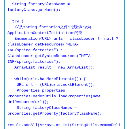
  String factoryClassName = 
factoryClass.getName();

  try {

   //从spring.factories文件中找出key为
ApplicationContextInitializer的类

   Enumeration<URL> urls = classLoader != null ? 
classLoader.getResources("META-
INF/spring.factories") : 
ClassLoader.getSystemResources("META-
INF/spring.factories");

   ArrayList result = new ArrayList();

   while(urls.hasMoreElements()) {

    URL url = (URL)urls.nextElement();

    Properties properties = 
PropertiesLoaderUtils.loadProperties(new 
UrlResource(url));

    String factoryClassNames = 
properties.getProperty(factoryClassName);

result.addAll(Arrays.asList(StringUtils.commaDeli