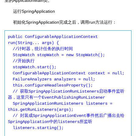
里的ApplicationMain类。
运行SpringApplication
初始化SpringApplication完成之后，调用run方法运行：
public ConfigurableApplicationContext 
run(String... args) {

  //计时器，统计任务的执行时间

  StopWatch stopWatch = new StopWatch();

  //开始执行

  stopWatch.start();

  ConfigurableApplicationContext context = null;

  FailureAnalyzers analyzers = null;

  this.configureHeadlessProperty();

  // 获取SpringApplicationRunListeners启动事件监听
器，这里只有一个EventPublishingRunListener

  SpringApplicationRunListeners listeners = 
this.getRunListeners(args);

  // 封装成SpringApplicationEvent事件然后广播出去给
SpringApplication中的listeners所监听

  listeners.starting();
