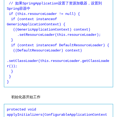
 // 如果SpringApplication设置了资源加载器，设置到
Spring容器中

 if (this.resourceLoader != null) {

  if (context instanceof 
GenericApplicationContext) {

   ((GenericApplicationContext) context)

     .setResourceLoader(this.resourceLoader);

  }

  if (context instanceof DefaultResourceLoader) {

   ((DefaultResourceLoader) context)

.setClassLoader(this.resourceLoader.getClassLoade
r());

  }

 }

初始化器开始工作
protected void 
applyInitializers(ConfigurableApplicationContext 