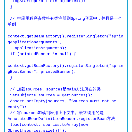
  logStartupProfileInfo(context);

 }

 // 把应用程序参数持有类注册到Spring容器中，并且是一个
单例

context.getBeanFactory().registerSingleton("sprin
gApplicationArguments",

   applicationArguments);

 if (printedBanner != null) {

context.getBeanFactory().registerSingleton("sprin
gBootBanner", printedBanner);

 }

 // 加载sources，sources是main方法所在的类

 Set<Object> sources = getSources();

 Assert.notEmpty(sources, "Sources must not be 
empty");

 // 将sources加载到应用上下文中。最终调用的是
AnnotatedBeanDefinitionReader.registerBean方法

 load(context, sources.toArray(new 
Object[sources.size()]));
