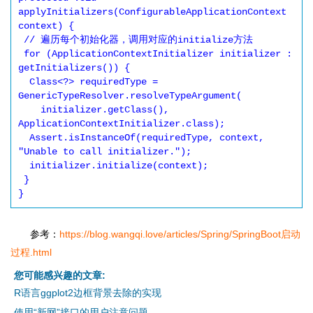
applyInitializers(ConfigurableApplicationContext 
context) {

 // 遍历每个初始化器，调用对应的initialize方法

 for (ApplicationContextInitializer initializer : 
getInitializers()) {

  Class<?> requiredType = 
GenericTypeResolver.resolveTypeArgument(

    initializer.getClass(), 
ApplicationContextInitializer.class);

  Assert.isInstanceOf(requiredType, context, 
"Unable to call initializer.");

  initializer.initialize(context);

 }

参考：
https://blog.wangqi.love/articles/Spring/SpringBoot启动
过程.html
您可能感兴趣的文章:
R语言ggplot2边框背景去除的实现
使用“新网”接口的用户注意问题