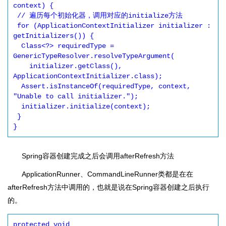
context) {

 // 遍历每个初始化器，调用对应的initialize方法

 for (ApplicationContextInitializer initializer : 
getInitializers()) {

  Class<?> requiredType = 
GenericTypeResolver.resolveTypeArgument(

    initializer.getClass(), 
ApplicationContextInitializer.class);

  Assert.isInstanceOf(requiredType, context, 
"Unable to call initializer.");

  initializer.initialize(context);

 }

Spring容器创建完成之后会调用afterRefresh方法
ApplicationRunner、CommandLineRunner类都是在在
afterRefresh方法中调用的，也就是说在Spring容器创建之后执行
的。
protected void 