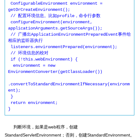
 ConfigurableEnvironment environment = 
getOrCreateEnvironment();

 // 配置环境信息。比如profile，命令行参数

 configureEnvironment(environment, 
applicationArguments.getSourceArgs());

 // 广播出ApplicationEnvironmentPreparedEvent事件给
相应的监听器执行

 listeners.environmentPrepared(environment);

 // 环境信息的校对

 if (!this.webEnvironment) {

  environment = new 
EnvironmentConverter(getClassLoader())

.convertToStandardEnvironmentIfNecessary(environm
ent);

 }

 return environment;

判断环境，如果是web程序，创建
StandardServletEnvironment；否则，创建StandardEnvironment。