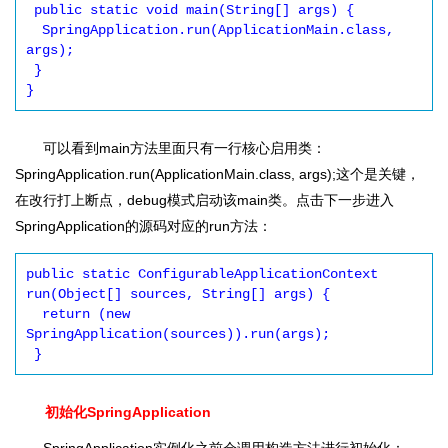
 public static void main(String[] args) {

  SpringApplication.run(ApplicationMain.class, 
args);

 }

可以看到main方法里面只有一行核心启用类：
SpringApplication.run(ApplicationMain.class, args);这个是关键，
在改行打上断点，debug模式启动该main类。点击下一步进入
SpringApplication的源码对应的run方法：
public static ConfigurableApplicationContext 
run(Object[] sources, String[] args) {

  return (new 
SpringApplication(sources)).run(args);

初始化SpringApplication