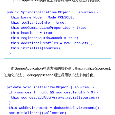
SpringApplication实例化之前会调用构造方法进行初始化：
public SpringApplication(Object... sources) {

  this.bannerMode = Mode.CONSOLE;

  this.logStartupInfo = true;

  this.addCommandLineProperties = true;

  this.headless = true;

  this.registerShutdownHook = true;

  this.additionalProfiles = new HashSet();

  this.initialize(sources);

而SpringApplication构造方法的核心是：this.initialize(sources);
初始化方法，SpringApplication通过调用该方法来初始化。
private void initialize(Object[] sources) {

 if (sources != null && sources.length > 0) {

  this.sources.addAll(Arrays.asList(sources));

 }

 this.webEnvironment = deduceWebEnvironment();

 setInitializers((Collection) 