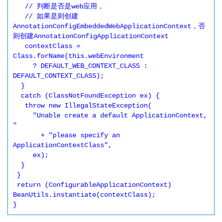
   // 判断是否是web应用，

   // 如果是则创建
AnnotationConfigEmbeddedWebApplicationContext，否
则创建AnnotationConfigApplicationContext

   contextClass = 
Class.forName(this.webEnvironment

     ? DEFAULT_WEB_CONTEXT_CLASS : 
DEFAULT_CONTEXT_CLASS);

  }

  catch (ClassNotFoundException ex) {

   throw new IllegalStateException(

     "Unable create a default ApplicationContext, 
"

       + "please specify an 
ApplicationContextClass",

     ex);

  }

 }

 return (ConfigurableApplicationContext) 
BeanUtils.instantiate(contextClass);
