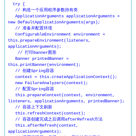
  try {

   // 构造一个应用程序参数持有类

   ApplicationArguments applicationArguments = 
new DefaultApplicationArguments(args);

   // 准备并配置环境

   ConfigurableEnvironment environment = 
this.prepareEnvironment(listeners, 
applicationArguments);

    // 打印banner图形

   Banner printedBanner = 
this.printBanner(environment);

   // 创建Spring容器

   context = this.createApplicationContext();

   new FailureAnalyzers(context);

   // 配置Spring容器

   this.prepareContext(context, environment, 
listeners, applicationArguments, printedBanner);

   // 容器上下文刷新

   this.refreshContext(context);

   // 容器创建完成之后调用afterRefresh方法

   this.afterRefresh(context, 
applicationArguments);
