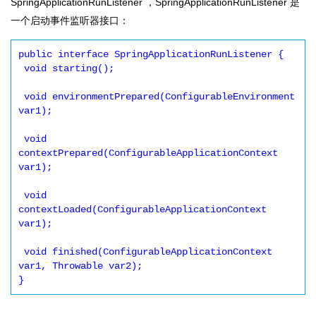
SpringApplicationRunListener ，SpringApplicationRunListener 是
一个启动事件监听器接口：
public interface SpringApplicationRunListener {

 void starting();

 void environmentPrepared(ConfigurableEnvironment 
var1);

 void 
contextPrepared(ConfigurableApplicationContext 
var1);

 void 
contextLoaded(ConfigurableApplicationContext 
var1);

 void finished(ConfigurableApplicationContext 
var1, Throwable var2);
