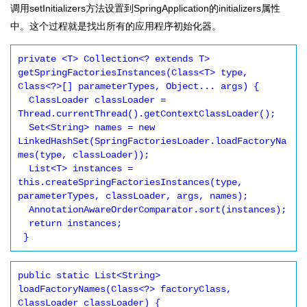
调用setInitializers方法设置到SpringApplication的initializers属性
中。这个过程就是找出所有的应用程序初始化器。
private <T> Collection<? extends T> 
getSpringFactoriesInstances(Class<T> type, 
Class<?>[] parameterTypes, Object... args) {

  ClassLoader classLoader = 
Thread.currentThread().getContextClassLoader();

  Set<String> names = new 
LinkedHashSet(SpringFactoriesLoader.loadFactoryNa
mes(type, classLoader));

  List<T> instances = 
this.createSpringFactoriesInstances(type, 
parameterTypes, classLoader, args, names);

  AnnotationAwareOrderComparator.sort(instances);

  return instances;

public static List<String> 
loadFactoryNames(Class<?> factoryClass, 
ClassLoader classLoader) {
