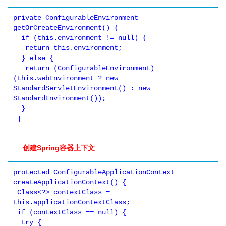
private ConfigurableEnvironment 
getOrCreateEnvironment() {

  if (this.environment != null) {

   return this.environment;

  } else {

   return (ConfigurableEnvironment)
(this.webEnvironment ? new 
StandardServletEnvironment() : new 
StandardEnvironment());

  }

创建Spring容器上下文
protected ConfigurableApplicationContext 
createApplicationContext() {

 Class<?> contextClass = 
this.applicationContextClass;

 if (contextClass == null) {

  try {
