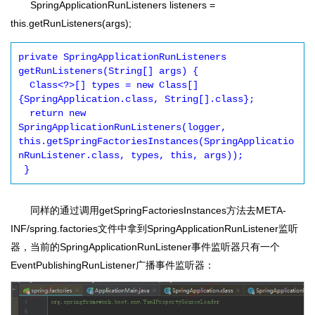
SpringApplicationRunListeners listeners =
this.getRunListeners(args);
private SpringApplicationRunListeners 
getRunListeners(String[] args) {

  Class<?>[] types = new Class[]
{SpringApplication.class, String[].class};

  return new 
SpringApplicationRunListeners(logger, 
this.getSpringFactoriesInstances(SpringApplicatio
nRunListener.class, types, this, args));

同样的通过调用getSpringFactoriesInstances方法去META-
INF/spring.factories文件中拿到SpringApplicationRunListener监听
器，当前的SpringApplicationRunListener事件监听器只有一个
EventPublishingRunListener广播事件监听器：