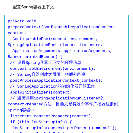
配置Spring容器上下文
private void 
prepareContext(ConfigurableApplicationContext 
context,

  ConfigurableEnvironment environment, 
SpringApplicationRunListeners listeners,

  ApplicationArguments applicationArguments, 
Banner printedBanner) {

 // 设置Spring容器上下文的环境信息

 context.setEnvironment(environment);

 // Spring容器创建之后做一些额外的事

 postProcessApplicationContext(context);

 // SpringApplication的初始化器开始工作

 applyInitializers(context);

 // 遍历调用SpringApplicationRunListener的
contextPrepared方法。目前只是将这个事件广播器注册到
Spring容器中

 listeners.contextPrepared(context);

 if (this.logStartupInfo) {

  logStartupInfo(context.getParent() == null);
