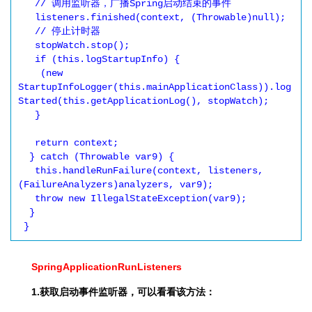
   // 调用监听器，广播Spring启动结束的事件

   listeners.finished(context, (Throwable)null);

   // 停止计时器

   stopWatch.stop();

   if (this.logStartupInfo) {

    (new 
StartupInfoLogger(this.mainApplicationClass)).log
Started(this.getApplicationLog(), stopWatch);

   }

   return context;

  } catch (Throwable var9) {

   this.handleRunFailure(context, listeners, 
(FailureAnalyzers)analyzers, var9);

   throw new IllegalStateException(var9);

  }

SpringApplicationRunListeners
1.获取启动事件监听器，可以看看该方法：