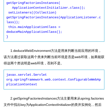
getSpringFactoriesInstances(

   ApplicationContextInitializer.class));

 setListeners((Collection) 
getSpringFactoriesInstances(ApplicationListener.c
lass));

 this.mainApplicationClass = 
deduceMainApplicationClass();

1.deduceWebEnvironment方法是用来判断当前应用的环境，
该方法通过获取这两个类来判断当前环境是否是web环境，如果能获
得这两个类说明是web环境，否则不是。
javax.servlet.Servlet

org.springframework.web.context.ConfigurableWebAp
plicationContext
2.getSpringFactoriesInstances方法主要用来从spring.factories
文件中找出key为ApplicationContextInitializer的类并实例化，然后