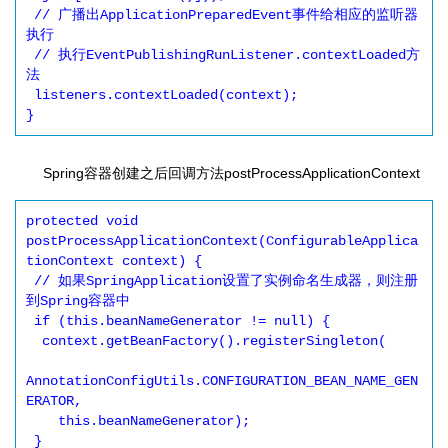
 // 广播出ApplicationPreparedEvent事件给相应的监听器
执行

 // 执行EventPublishingRunListener.contextLoaded方
法

 listeners.contextLoaded(context);

Spring容器创建之后回调方法postProcessApplicationContext
protected void 
postProcessApplicationContext(ConfigurableApplica
tionContext context) {

 // 如果SpringApplication设置了实例命名生成器，则注册
到Spring容器中

 if (this.beanNameGenerator != null) {

  context.getBeanFactory().registerSingleton(

AnnotationConfigUtils.CONFIGURATION_BEAN_NAME_GEN
ERATOR,

    this.beanNameGenerator);

 }
