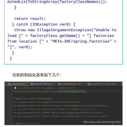
mitedListToStringArray(factoryClassNames)));

   }

   return result;

  } catch (IOException var8) {

   throw new IllegalArgumentException("Unable to 
load [" + factoryClass.getName() + "] factories 
from location [" + "META-INF/spring.factories" + 
"]", var8);

  }

当前的初始化器有如下几个: