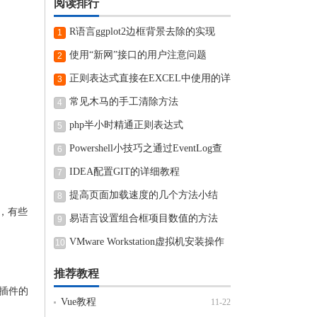
阅读排行
R语言ggplot2边框背景去除的实现
1
使用“新网”接口的用户注意问题
2
正则表达式直接在EXCEL中使用的详
3
细步骤
常见木马的手工清除方法
4
php半小时精通正则表达式
5
Powershell小技巧之通过EventLog查
6
看近期电脑开机和关机时间
IDEA配置GIT的详细教程
7
提高页面加载速度的几个方法小结
8
下，有些
易语言设置组合框项目数值的方法
9
VMware Workstation虚拟机安装操作
10
方法
推荐教程
载插件的
Vue教程
11-22