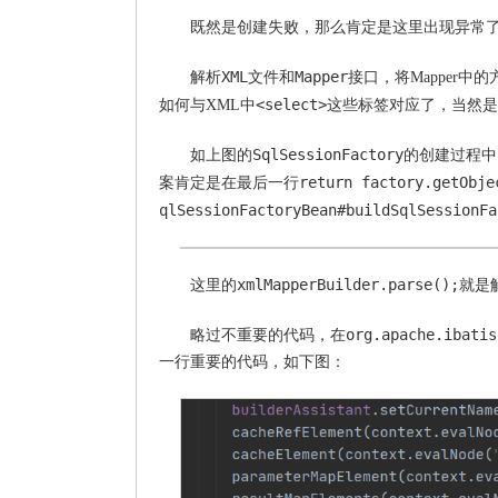
既然是创建失败，那么肯定是这里出现异常
XML
Mapper
解析
文件和
接口，将Mapper中
<select>
如何与XML中
这些标签对应了，当然是
SqlSessionFactory
如上图的
的创建过程中
return factory.getObje
案肯定是在最后一行
qlSessionFactoryBean#buildSqlSessionFa
xmlMapperBuilder.parse();
这里的
就是
org.apache.ibatis
略过不重要的代码，在
一行重要的代码，如下图：