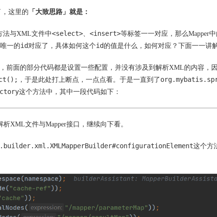
了，这里的
「大致思路」就是：
<select>
<insert>
的方法与XML文件中
、
等标签一一对应，那么Mapper
id
id
唯一的
对应了，具体如何这个
的值是什么，如何对应？下面一一讲
，前面的部分代码都是设置一些配置，并没有涉及到解析XML的内容，
ct();
org.mybatis.sp
，于是此处打上断点，一点点看。于是一直到了
ctory
这个方法中，其中一段代码如下：
解析XML文件与Mapper接口，继续向下看。
.builder.xml.XMLMapperBuilder#configurationElement
这个方