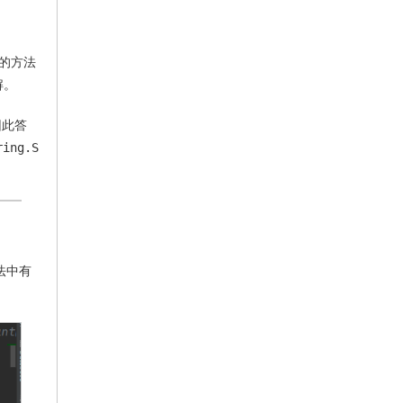
中的方法
解。
因此答
ring.S
法中有