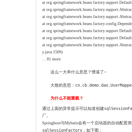
at org.springframework.beans.factory.support.Defaul
at org.springframework.beans.factory.support.Abstr
at org.springframework.beans.factory.support.Abstra
at org.springframework.beans.factory.config.Depend
at org.springframework.beans.factory.support.Defau
at org.springframework.beans.factory.support.Defaul
at org.springframework.beans.factory.support.Abst
y.java:1509)
... 81 more
这么一大串什么意思？懵逼了~
cn.cb.demo.dao.UserMappe
大致的意思：
为什么不能重载？
sqlSessionF
通过上面的异常提示可以知道创建
厂。
Springboot与Mybatis会有一个启动器的自动配置类
sqlSessionFactory
，如下图：