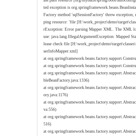
ass path resource [org/mybatis/spring/boot/autoconfig
ted exception is org.springframework.beans.BeanInstan
Factory method 'sqlSessionFactory' threw exception;
ping resource: 'file [H:\work_project\demo\target\cla
rException: Error parsing Mapper XML. The XML loca
use: java.lang.IllegalArgumentException: Mapped Stat
lease check file [H:\work_project\demo\target\class
serInfoMapper.xml]
at org.springframework.beans.factory.support.Constru
at org.springframework.beans.factory.support.Constr
at org.springframework.beans.factory.support.Abstr
bleBeanFactory.java:1336)
at org.springframework.beans.factory.support.Abstr
ory.java:1176)
at org.springframework.beans.factory.support.Abstr
va:556)
at org.springframework.beans.factory.support.Abstr
516)
at org.springframework.beans.factory.support.Abstr