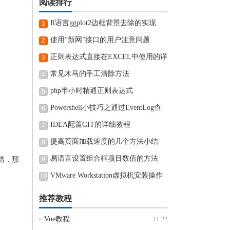
阅读排行
R语言ggplot2边框背景去除的实现
1
使用“新网”接口的用户注意问题
2
正则表达式直接在EXCEL中使用的详
3
细步骤
常见木马的手工清除方法
4
php半小时精通正则表达式
5
Powershell小技巧之通过EventLog查
6
看近期电脑开机和关机时间
IDEA配置GIT的详细教程
7
提高页面加载速度的几个方法小结
8
易语言设置组合框项目数值的方法
错，那
9
VMware Workstation虚拟机安装操作
10
方法
推荐教程
Vue教程
11-22