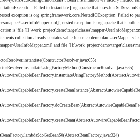
ure/MybatisAutoConfiguration.class]: Bean instantiation via factory method fai
tiationException: Failed to instantiate [org.apache.ibatis.session.SqlSessionFa
 nested exception is org.springframework.core.NestedIOException: Failed to pa
sses\mapper\UserInfoMapper.xml]'; nested exception is org.apache.ibatis.builde
tion is 'file [H:\work_project\demo\target\classes\mapper\UserInfoMapper.xm
ements collection already contains value for cn.cb.demo.dao.UserMapper.selec
es\mapper\UserInfoMapper.xml] and file [H:\work_project\demo\target\classes\m
ctorResolver.instantiate(ConstructorResolver.java:655)
uctorResolver.instantiateUsingFactoryMethod(ConstructorResolver.java:635)
actAutowireCapableBeanFactory.instantiateUsingFactoryMethod(AbstractAutow
actAutowireCapableBeanFactory.createBeanInstance(AbstractAutowireCapableB
actAutowireCapableBeanFactory.doCreateBean(AbstractAutowireCapableBeanFac
actAutowireCapableBeanFactory.createBean(AbstractAutowireCapableBeanFactor
actBeanFactory.lambda$doGetBean$0(AbstractBeanFactory.java:324)