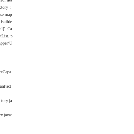
led; nes
ctory]:
rse map
r.Builde
l]'. Ca
tList. p
apper\U
ireCapa
eanFact
tory.ja
y.java: