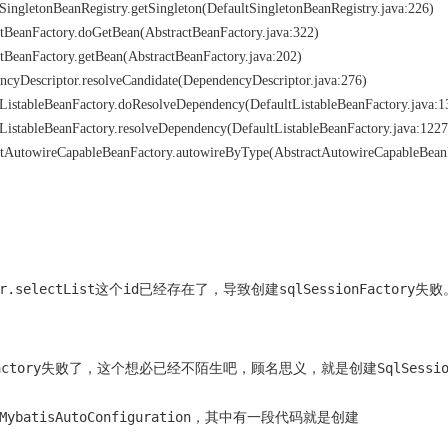
tSingletonBeanRegistry.getSingleton(DefaultSingletonBeanRegistry.java:226)
actBeanFactory.doGetBean(AbstractBeanFactory.java:322)
ctBeanFactory.getBean(AbstractBeanFactory.java:202)
encyDescriptor.resolveCandidate(DependencyDescriptor.java:276)
ltListableBeanFactory.doResolveDependency(DefaultListableBeanFactory.java:1
tListableBeanFactory.resolveDependency(DefaultListableBeanFactory.java:1227
ractAutowireCapableBeanFactory.autowireByType(AbstractAutowireCapableBean
r.selectList
id
sqlSessionFactory
这个
已经存在了，导致创建
失败
actory
SqlSessi
失败了，这个想必已经不陌生吧，顾名思义，就是创建
MybatisAutoConfiguration
，其中有一段代码就是创建