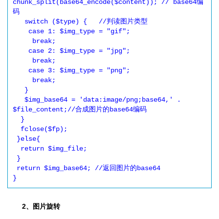
chunk_split(base64_encode($content)); // base64编
码

   switch ($type) {   //判读图片类型

    case 1: $img_type = "gif";

     break;

    case 2: $img_type = "jpg";

     break;

    case 3: $img_type = "png";

     break;

   }

   $img_base64 = 'data:image/png;base64,' . 
$file_content;//合成图片的base64编码

  }

  fclose($fp);

 }else{

  return $img_file;

 }

 return $img_base64; //返回图片的base64

}
2、图片旋转