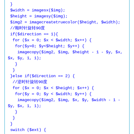
 }

 $width = imagesx($img);

 $height = imagesy($img);

 $img2 = imagecreatetruecolor($height, $width);

 //顺时针旋转90度

 if($direction == 1){

  for ($x = 0; $x < $width; $x++) {

   for($y=0; $y<$height; $y++) {

    imagecopy($img2, $img, $height - 1 - $y, $x, 
$x, $y, 1, 1);

   }

  }

 }else if($direction == 2) {

  //逆时针旋转90度

  for ($x = 0; $x < $height; $x++) {

   for($y = 0; $y < $width; $y++) {

    imagecopy($img2, $img, $x, $y, $width - 1 - 
$y, $x, 1, 1);

   }

  }

 }

 switch ($ext) {
