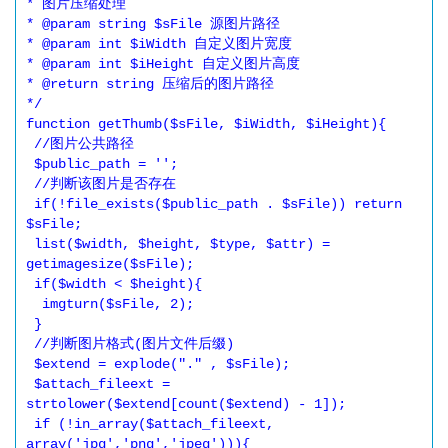
* 图片压缩处理

* @param string $sFile 源图片路径

* @param int $iWidth 自定义图片宽度

* @param int $iHeight 自定义图片高度

* @return string 压缩后的图片路径

*/

function getThumb($sFile, $iWidth, $iHeight){

 //图片公共路径

 $public_path = '';

 //判断该图片是否存在

 if(!file_exists($public_path . $sFile)) return 
$sFile;

 list($width, $height, $type, $attr) = 
getimagesize($sFile);

 if($width < $height){

  imgturn($sFile, 2);

 }

 //判断图片格式(图片文件后缀)

 $extend = explode("." , $sFile);

 $attach_fileext = 
strtolower($extend[count($extend) - 1]);

 if (!in_array($attach_fileext, 
array('jpg','png','jpeg'))){
