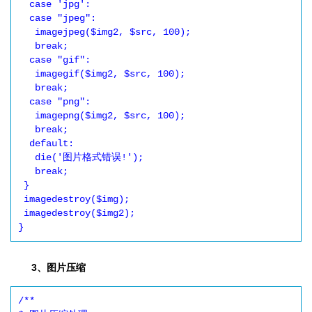
  case 'jpg':

  case "jpeg":

   imagejpeg($img2, $src, 100);

   break;

  case "gif":

   imagegif($img2, $src, 100);

   break;

  case "png":

   imagepng($img2, $src, 100);

   break;

  default:

   die('图片格式错误!');

   break;

 }

 imagedestroy($img);

 imagedestroy($img2);

}
3、图片压缩
/**
