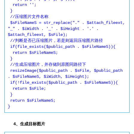
  return '';

 }

 //压缩图片文件名称

 $sFileNameS = str_replace("." . $attach_fileext, 
"_" . $iWidth . '_' . $iHeight . '.' . 
$attach_fileext, $sFile);

 //判断是否已压缩图片，若是则返回压缩图片路径

 if(file_exists($public_path . $sFileNameS)){

  return $sFileNameS;

 }

 //生成压缩图片，并存储到原图同路径下

 resizeImage($public_path . $sFile, $public_path 
. $sFileNameS, $iWidth, $iHeight);

 if(!file_exists($public_path . $sFileNameS)){

  return $sFile;

 }

 return $sFileNameS;

}
4、生成目标图片