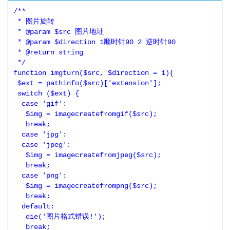
/**

 * 图片旋转

 * @param $src 图片地址

 * @param $direction 1顺时针90 2 逆时针90

 * @return string

 */

function imgturn($src, $direction = 1){

 $ext = pathinfo($src)['extension'];

 switch ($ext) {

  case 'gif':

   $img = imagecreatefromgif($src);

   break;

  case 'jpg':

  case 'jpeg':

   $img = imagecreatefromjpeg($src);

   break;

  case 'png':

   $img = imagecreatefrompng($src);

   break;

  default:

   die('图片格式错误!');

   break;
