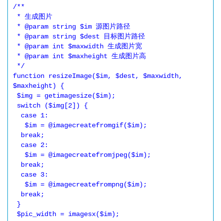
/**

 * 生成图片

 * @param string $im 源图片路径

 * @param string $dest 目标图片路径

 * @param int $maxwidth 生成图片宽

 * @param int $maxheight 生成图片高

 */

function resizeImage($im, $dest, $maxwidth, 
$maxheight) {

 $img = getimagesize($im);

 switch ($img[2]) {

  case 1:

   $im = @imagecreatefromgif($im);

  break;

  case 2:

   $im = @imagecreatefromjpeg($im);

  break;

  case 3:

   $im = @imagecreatefrompng($im);

  break;

 }

 $pic_width = imagesx($im);
