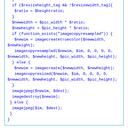
  if ($resizeheight_tag && !$resizewidth_tag){

   $ratio = $heightratio;

  }

  $newwidth = $pic_width * $ratio;

  $newheight = $pic_height * $ratio;

  if (function_exists("imagecopyresampled")) {

   $newim = imagecreatetruecolor($newwidth, 
$newheight);

   imagecopyresampled($newim, $im, 0, 0, 0, 0, 
$newwidth, $newheight, $pic_width, $pic_height);

  } else {

   $newim = imagecreate($newwidth, $newheight);

   imagecopyresized($newim, $im, 0, 0, 0, 0, 
$newwidth, $newheight, $pic_width, $pic_height);

  }

  imagejpeg($newim, $dest);

  imagedestroy($newim);

 } else {

  imagejpeg($im, $dest);

 }

}