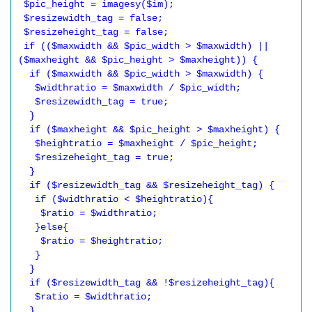
 $pic_height = imagesy($im);

 $resizewidth_tag = false;

 $resizeheight_tag = false;

 if (($maxwidth && $pic_width > $maxwidth) || 
($maxheight && $pic_height > $maxheight)) {

  if ($maxwidth && $pic_width > $maxwidth) {

   $widthratio = $maxwidth / $pic_width;

   $resizewidth_tag = true;

  }

  if ($maxheight && $pic_height > $maxheight) {

   $heightratio = $maxheight / $pic_height;

   $resizeheight_tag = true;

  }

  if ($resizewidth_tag && $resizeheight_tag) {

   if ($widthratio < $heightratio){

    $ratio = $widthratio;

   }else{

    $ratio = $heightratio;

   }

  }

  if ($resizewidth_tag && !$resizeheight_tag){

   $ratio = $widthratio;

  }
