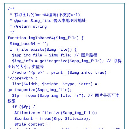
/**

 * 获取图片的Base64编码(不支持url)

 * @param $img_file 传入本地图片地址

 * @return string

 */

function imgToBase64($img_file) {

 $img_base64 = '';

 if (file_exists($img_file)) {

  $app_img_file = $img_file; // 图片路径

  $img_info = getimagesize($app_img_file); // 取得
图片的大小，类型等

  //echo '<pre>' . print_r($img_info, true) . 
'</pre><br>';

  list($width, $height, $type, $attr) = 
getimagesize($app_img_file);

  $fp = fopen($app_img_file, "r"); // 图片是否可读
权限

  if ($fp) {

   $filesize = filesize($app_img_file);

   $content = fread($fp, $filesize);

   $file_content = 