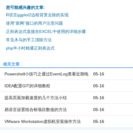
您可能感兴趣的文章:
R语言ggplot2边框背景去除的实现
使用“新网”接口的用户注意问题
正则表达式直接在EXCEL中使用的详细步骤
常见木马的手工清除方法
php半小时精通正则表达式
相关文章
Powershell小技巧之通过EventLog查看近期电
05-16
脑开机和关机时间
IDEA配置GIT的详细教程
05-16
提高页面加载速度的几个方法小结
05-16
易语言设置组合框项目数值的方法
05-16
VMware Workstation虚拟机安装操作方法
05-16