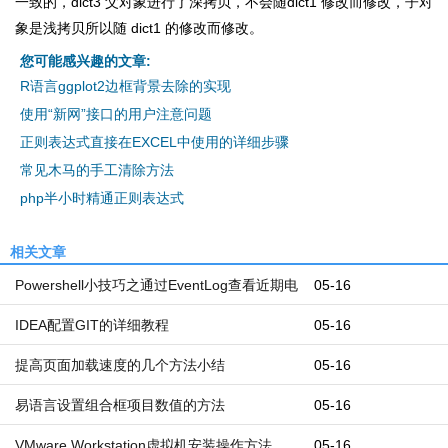
一致的，dict3 父对象进行了深拷贝，不会随dict1 修改而修改，子对
象是浅拷贝所以随 dict1 的修改而修改。
您可能感兴趣的文章:
R语言ggplot2边框背景去除的实现
使用“新网”接口的用户注意问题
正则表达式直接在EXCEL中使用的详细步骤
常见木马的手工清除方法
php半小时精通正则表达式
相关文章
Powershell小技巧之通过EventLog查看近期电
05-16
脑开机和关机时间
IDEA配置GIT的详细教程
05-16
提高页面加载速度的几个方法小结
05-16
易语言设置组合框项目数值的方法
05-16
VMware Workstation虚拟机安装操作方法
05-16