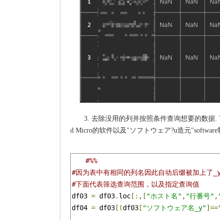
3. 去除没用的列并按照条件查询想要的数据. 
d Micro的软件以及"ソフトウェア?u造元"softwar
#%%
#因为表中有相同的列名因此自动后缀被加上了_
#下面代表筛选查询范围，以及指定查询值
df03 
=
 df03
.
loc
[:,[
"ホスト名"
,
"行番号"
,
df04 
=
 df03
[(
df03
[
"ソフトウェア名_y"
]==