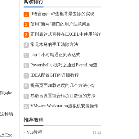
阅读排行
R语言ggplot2边框背景去除的实现
1
使用“新网”接口的用户注意问题
2
正则表达式直接在EXCEL中使用的详
3
细步骤
常见木马的手工清除方法
4
php半小时精通正则表达式
5
Powershell小技巧之通过EventLog查
6
看近期电脑开机和关机时间
IDEA配置GIT的详细教程
7
提高页面加载速度的几个方法小结
8
作为ke
易语言设置组合框项目数值的方法
9
VMware Workstation虚拟机安装操作
10
的这种场
方法
推荐教程
Vue教程
11-22
Exc