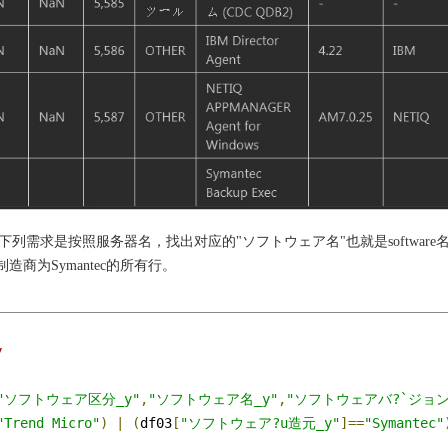
下列需求是按照服务器名，找出对应的"ソフトウェア名"也就是software名为
e制造商为Symantec的所有行。
y
"ソフトウェア区分_y"
,
"ソフトウェア名_y"
,
"ソフトウェアバ?`ジョン
"Trend Micro"
)
|
(
df03
[
"ソフトウェア?u造元_y"
]==
"Symantec"