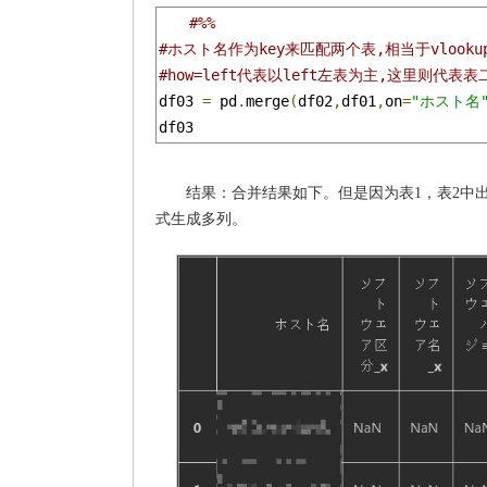
#%%
#ホスト名作为key来匹配两个表,相当于vlooku
#how=left代表以left左表为主,这里则代表
df03 
=
 pd
.
merge
(
df02
,
df01
,
on
=
"ホスト名
df03
结果：合并结果如下。但是因为表1，表2中出现
式生成多列。