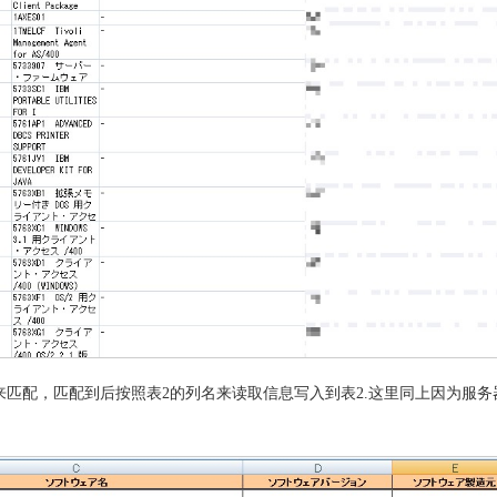
name来匹配，匹配到后按照表2的列名来读取信息写入到表2.这里同上因为服