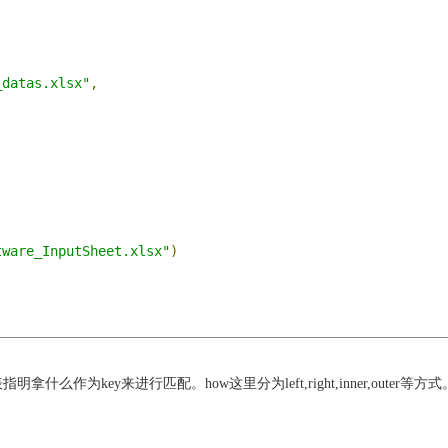
_datas.xlsx"
,
tware_InputSheet.xlsx"
)
表指明拿什么作为key来进行匹配。how这里分为left,right,inner,outer等方