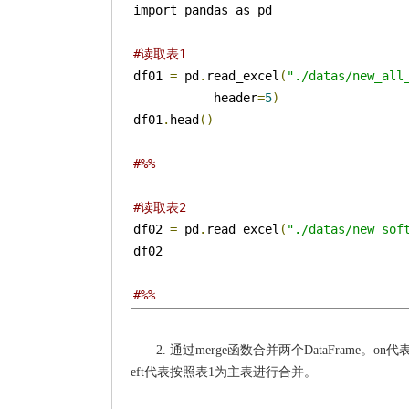
import pandas as pd

#读取表1
df01 
=
 pd
.
read_excel
(
"./datas/new_all
           header
=
5
)
df01
.
head
()
#%%
#读取表2
df02 
=
 pd
.
read_excel
(
"./datas/new_sof
df02

#%%
2. 通过merge函数合并两个DataFrame。on代
eft代表按照表1为主表进行合并。