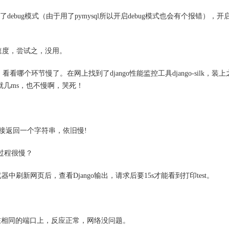
ebug模式（由于用了pymysql所以开启debug模式也会有个报错），开
响应速度，尝试之，没用。
哪个环节慢了。在网上找到了django性能监控工具django-silk，装
时就几ms，也不慢啊，哭死！
，直接返回一个字符串，依旧慢!
个过程很慢？
')，在浏览器中刷新网页后，查看Django输出，请求后要15s才能看到打印test。
行在相同的端口上，反应正常，网络没问题。