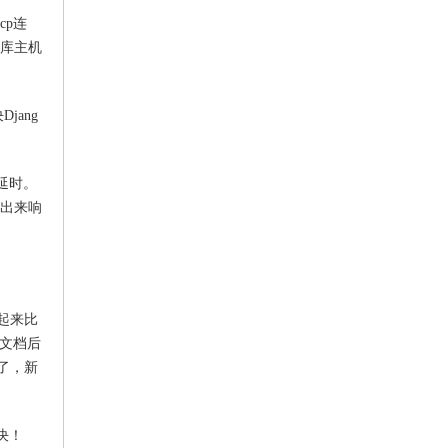
cp连
据库主机
jang
延时。
看出来响
起来比
方文档后
了，新
决！