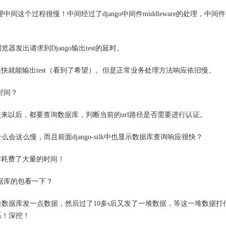
辑处理中间这个过程很慢！中间经过了django中间件middleware的处理，中间
发出请求到Django输出test的延时。
o很快就能输出test（看到了希望）。但是正常业务处理方法响应依旧慢。
时间？
o进来以后，都要查询数据库，判断当前的url路径是否需要进行认证。
这么慢，而且前面django-silk中也显示数据库查询响应很快？
动作耗费了大量的时间！
据库的包看一下？
数据库发一点数据，然后过了10多s后又发了一堆数据，等这一堆数据打
系！深挖！