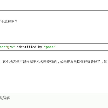
这个流程呢？
ser"
@
"%"
 identified by 
"pass"
对！这个地方是可以根据主机名来授权的，如果把反向DNS解析关掉了，这
r 区别详解