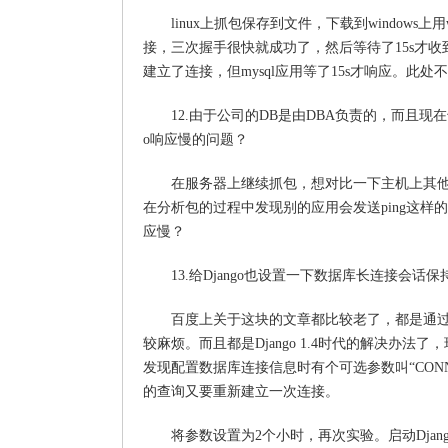
linux上抓包保存到文件，下载到windows上
接，三次握手很快就成功了，然后等待了15s才收到
建立了连接，但mysql应用等了15s才响应。此
12.由于公司的DB是由DBA负责的，而且现
o响应慢的问题？
在服务器上继续抓包，想对比一下主机上其他应
在分析包的过程中发现别的应用会发送ping这
应慢？
13.给Django也设置一下数据库长连接会话
百度上关于这块的文章都比较老了，都是通过s
较麻烦。而且都是Django 1.4时代的解决办法
发现配置数据库连接信息时有个可选参数叫“CON
的查询又要重新建立一次连接。
将参数设置为2个小时，再次实验。启动Dja