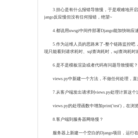
3.担心是有什么报错导致慢，于是艰难地开启了d
jango反应慢但没有任何报错，绝望~
4.都说用uwsgi中间件部署Django能加快
5.作为运维人员的思路来了-整个链路监控吧，看看
现只能看到请求耗时、sql查询耗时，sql查询耗
6.是不是模板渲染或者代码有问题导致慢呢？
views.py中新建一个方法，不做任何处理
7.从客户端发出请求到views.py处理计算这
views.py的处理函数中增加print('test
8.客户端到服务器网络慢？
服务器上新建一个空白的Django项目，运