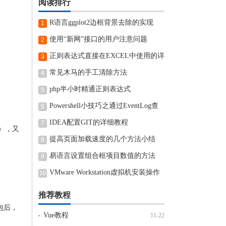
阅读排行
R语言ggplot2边框背景去除的实现
1
使用“新网”接口的用户注意问题
2
正则表达式直接在EXCEL中使用的详
3
细步骤
常见木马的手工清除方法
4
php半小时精通正则表达式
5
Powershell小技巧之通过EventLog查
6
看近期电脑开机和关机时间
IDEA配置GIT的详细教程
7
望），又
提高页面加载速度的几个方法小结
8
易语言设置组合框项目数值的方法
9
VMware Workstation虚拟机安装操作
10
方法
推荐教程
t包后，
Vue教程
11-22