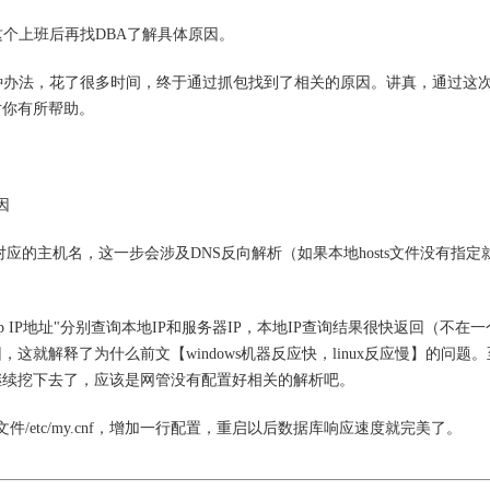
，这个上班后再找DBA了解具体原因。
种办法，花了很多时间，终于通过抓包找到了相关的原因。讲真，通过这
对你有所帮助。
因
找对应的主机名，这一步会涉及DNS反向解析（如果本地hosts文件没有指定
up IP地址"分别查询本地IP和服务器IP，本地IP查询结果很快返回（不在
这就解释了为什么前文【windows机器反应快，linux反应慢】的问题
继续挖下去了，应该是网管没有配置好相关的解析吧。
件/etc/my.cnf，增加一行配置，重启以后数据库响应速度就完美了。