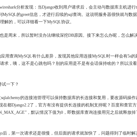
用wireshark分析发现：当Django收到用户请求后，会主动与数据库主机进行t
MySQL的greet信息，才进行后续的sql查询。这说明服务器很快就与数
处不理解的，可以详细看一下MySQL协议。
在也是周末，所以暂时没办法继续深挖DB原因。接下来怎么办呢，怎么解决D
用查询MySQL有什么差异，发现其他应用连接MySQL时一样会有5s的
样的请求，咦，这不是心跳包吗？别的应用是不是有会话保持啥的？所以没
保持试一下？
qlalchemy的连接池管理可以保持数据库的长连接和复用，要改源码操作
了，现在都Django2.2了，官方有没有提供长连接的机制支持呢？百度和查官
N_MAX_AGE”，默认情况下值为0，即数据库查询连接用完之后就释放掉
ngo后，第一次请求还是很慢，但后面的请求就加快了，问题得到了临时解