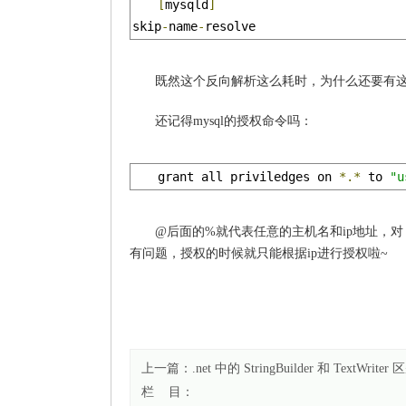
[
mysqld
]
skip
-
name
-
resolve
既然这个反向解析这么耗时，为什么还要有
还记得mysql的授权命令吗：
grant all priviledges on 
*.*
 to 
"u
@后面的%就代表任意的主机名和ip地址，
有问题，授权的时候就只能根据ip进行授权啦~
上一篇：
.net 中的 StringBuilder 和 TextWrite
栏 目：