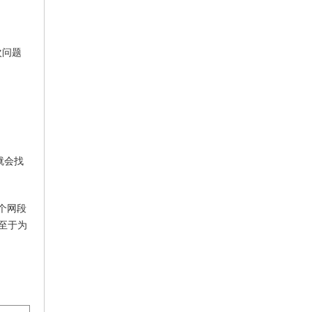
次问题
就会找
一个网段
。至于为