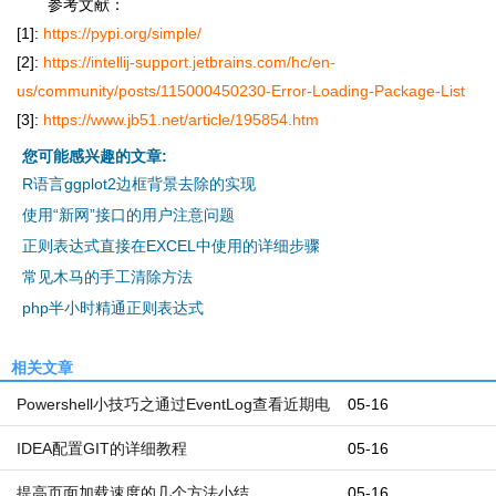
参考文献：
[1]:
https://pypi.org/simple/
[2]:
https://intellij-support.jetbrains.com/hc/en-
us/community/posts/115000450230-Error-Loading-Package-List
[3]:
https://www.jb51.net/article/195854.htm
您可能感兴趣的文章:
R语言ggplot2边框背景去除的实现
使用“新网”接口的用户注意问题
正则表达式直接在EXCEL中使用的详细步骤
常见木马的手工清除方法
php半小时精通正则表达式
相关文章
Powershell小技巧之通过EventLog查看近期电
05-16
脑开机和关机时间
IDEA配置GIT的详细教程
05-16
提高页面加载速度的几个方法小结
05-16