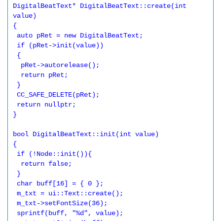
DigitalBeatText* DigitalBeatText::create(int 
value)

{

 auto pRet = new DigitalBeatText;

 if (pRet->init(value))

 {

  pRet->autorelease();

  return pRet;

 }

 CC_SAFE_DELETE(pRet);

 return nullptr;

}

bool DigitalBeatText::init(int value)

{

 if (!Node::init()){

  return false;

 }

 char buff[16] = { 0 };

 m_txt = ui::Text::create();

 m_txt->setFontSize(36);

 sprintf(buff, "%d", value);
