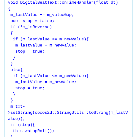
void DigitalBeatText::onTimeHandler(float dt)

{

 m_lastValue += m_valueGap;

 bool stop = false;

 if (!m_isReverse)

 {

  if (m_lastValue >= m_newValue){

   m_lastValue = m_newValue;

   stop = true;

  }

 }

 else{

  if (m_lastValue <= m_newValue){

   m_lastValue = m_newValue;

   stop = true;

  }

 }

 m_txt-
>setString(cocos2d::StringUtils::toString(m_lastV
alue));

 if (stop){

  this->stopRoll();
