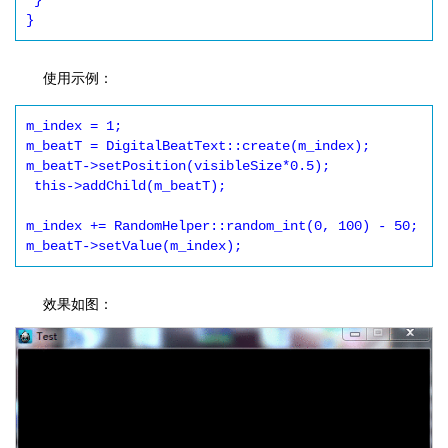
 }

}
使用示例：
m_index = 1;

m_beatT = DigitalBeatText::create(m_index);

m_beatT->setPosition(visibleSize*0.5);

 this->addChild(m_beatT);

m_index += RandomHelper::random_int(0, 100) - 50;

m_beatT->setValue(m_index);
效果如图：