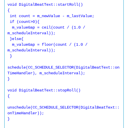
void DigitalBeatText::startRoll()

{

 int count = m_newValue - m_lastValue;

 if (count>0){

  m_valueGap = ceil(count / (1.0 / 
m_scheduleInterval));

 }else{

  m_valueGap = floor(count / (1.0 / 
m_scheduleInterval));

 }

schedule(CC_SCHEDULE_SELECTOR(DigitalBeatText::on
TimeHandler), m_scheduleInterval);

}

void DigitalBeatText::stopRoll()

{

unschedule(CC_SCHEDULE_SELECTOR(DigitalBeatText::
onTimeHandler));

}
