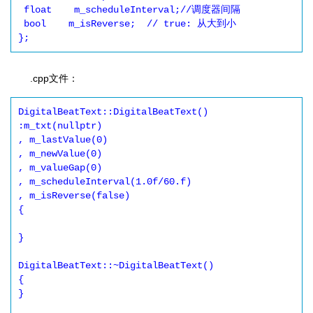
 float    m_scheduleInterval;//调度器间隔

 bool    m_isReverse;  // true: 从大到小

};
.cpp文件：
DigitalBeatText::DigitalBeatText() 

:m_txt(nullptr)

, m_lastValue(0)

, m_newValue(0)

, m_valueGap(0)

, m_scheduleInterval(1.0f/60.f)

, m_isReverse(false)

{

}

DigitalBeatText::~DigitalBeatText()

{

}
