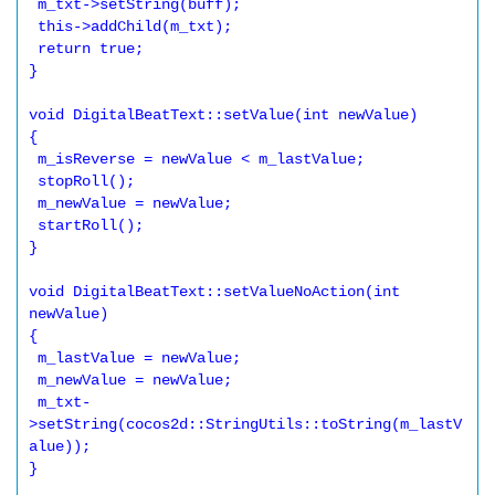
 m_txt->setString(buff);

 this->addChild(m_txt);

 return true;

}

void DigitalBeatText::setValue(int newValue)

{

 m_isReverse = newValue < m_lastValue;

 stopRoll();

 m_newValue = newValue;

 startRoll();

}

void DigitalBeatText::setValueNoAction(int 
newValue)

{

 m_lastValue = newValue;

 m_newValue = newValue;

 m_txt-
>setString(cocos2d::StringUtils::toString(m_lastV
alue));

}
