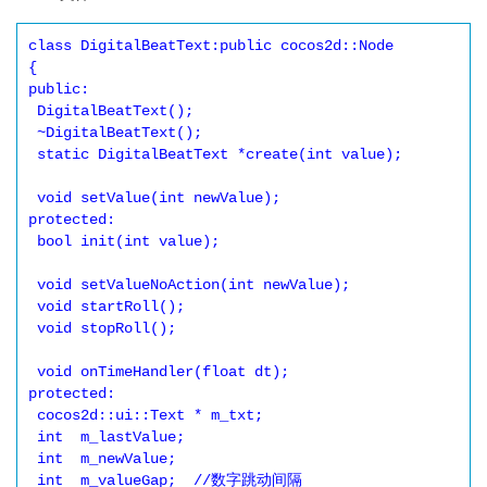
class DigitalBeatText:public cocos2d::Node

{

public:

 DigitalBeatText();

 ~DigitalBeatText();

 static DigitalBeatText *create(int value);

 void setValue(int newValue);

protected:

 bool init(int value);

 void setValueNoAction(int newValue);

 void startRoll();

 void stopRoll();

 void onTimeHandler(float dt);

protected:

 cocos2d::ui::Text * m_txt;

 int  m_lastValue;

 int  m_newValue;

 int  m_valueGap;  //数字跳动间隔
