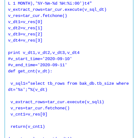
L 1 MONTH),'%Y-%m-%d %H:%i:00')t4"

v_extract_rows=tar_cur.execute(v_sql_dt)

v_res=tar_cur.fetchone()

v_dt1=v_res[0]

v_dt2=v_res[1]

v_dt3=v_res[2]

v_dt4=v_res[3]

print v_dt1,v_dt2,v_dt3,v_dt4

#v_start_time='2020-09-10'

#v_end_time='2020-09-11'

def get_cnt(v_dt):

 v_sql1="select tb_rows from bak_db.tb_size where 
dt='%s';"%(v_dt)

 v_extract_rows=tar_cur.execute(v_sql1)

 v_res=tar_cur.fetchone()

 v_cnt1=v_res[0]

 return(v_cnt1)
