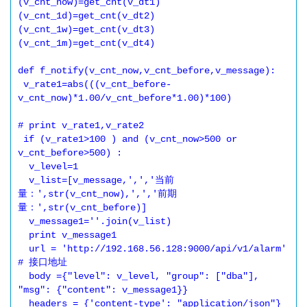
(v_cnt_now)=get_cnt(v_dt1)

(v_cnt_1d)=get_cnt(v_dt2)

(v_cnt_1w)=get_cnt(v_dt3)

(v_cnt_1m)=get_cnt(v_dt4)

def f_notify(v_cnt_now,v_cnt_before,v_message):

 v_rate1=abs(((v_cnt_before-
v_cnt_now)*1.00/v_cnt_before*1.00)*100)

# print v_rate1,v_rate2

 if (v_rate1>100 ) and (v_cnt_now>500 or 
v_cnt_before>500) :

  v_level=1

  v_list=[v_message,',','当前
量：',str(v_cnt_now),',','前期
量：',str(v_cnt_before)]

  v_message1=''.join(v_list)

  print v_message1

  url = 'http://192.168.56.128:9000/api/v1/alarm'        
# 接口地址

  body ={"level": v_level, "group": ["dba"], 
"msg": {"content": v_message1}} 

  headers = {'content-type': "application/json"}        