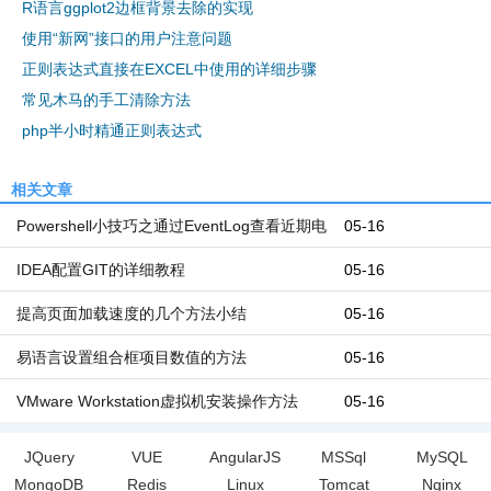
R语言ggplot2边框背景去除的实现
使用“新网”接口的用户注意问题
正则表达式直接在EXCEL中使用的详细步骤
常见木马的手工清除方法
php半小时精通正则表达式
相关文章
Powershell小技巧之通过EventLog查看近期电
05-16
脑开机和关机时间
IDEA配置GIT的详细教程
05-16
提高页面加载速度的几个方法小结
05-16
易语言设置组合框项目数值的方法
05-16
VMware Workstation虚拟机安装操作方法
05-16
JQuery
VUE
AngularJS
MSSql
MySQL
MongoDB
Redis
Linux
Tomcat
Nginx