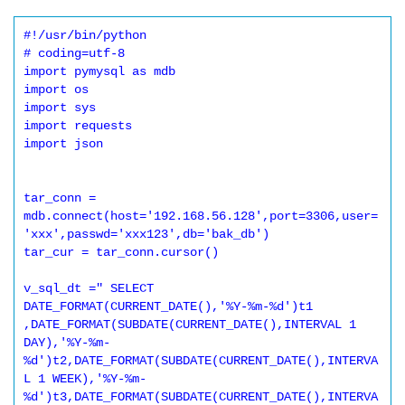
#!/usr/bin/python

# coding=utf-8

import pymysql as mdb

import os

import sys

import requests

import json

tar_conn = 
mdb.connect(host='192.168.56.128',port=3306,user=
'xxx',passwd='xxx123',db='bak_db')

tar_cur = tar_conn.cursor()

v_sql_dt =" SELECT 
DATE_FORMAT(CURRENT_DATE(),'%Y-%m-%d')t1 
,DATE_FORMAT(SUBDATE(CURRENT_DATE(),INTERVAL 1 
DAY),'%Y-%m-
%d')t2,DATE_FORMAT(SUBDATE(CURRENT_DATE(),INTERVA
L 1 WEEK),'%Y-%m-
%d')t3,DATE_FORMAT(SUBDATE(CURRENT_DATE(),INTERVA