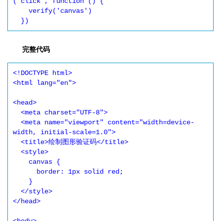
('click', function () {

    verify('canvas')

  })
完整代码
<!DOCTYPE html>

<html lang="en">

<head>

  <meta charset="UTF-8">

  <meta name="viewport" content="width=device-
width, initial-scale=1.0">

  <title>绘制图形验证码</title>

  <style>

    canvas {

      border: 1px solid red;

    }

  </style>

</head>
