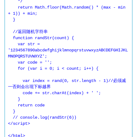
    */

    return Math.floor(Math.random() * (max - min 
+ 1)) + min;

  }

  //返回随机字符串

  function randStr(count) {

    var str = 
'1234567890abcdefghijklmnopqrstuvwxyzABCDEFGHIJKL
MNOPQRSTUVWXYZ';

    var code = '';

    for (var i = 0; i < count; i++) {

      var index = rand(0, str.length - 1)//必须减
一否则会出现下标越界

      code += str.charAt(index) + ' ';

    }

    return code

  }

  // console.log(randStr(6))

</script>

</html>