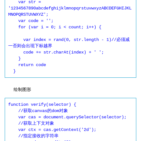
    var str = 
'1234567890abcdefghijklmnopqrstuvwxyzABCDEFGHIJKL
MNOPQRSTUVWXYZ';

    var code = '';

    for (var i = 0; i < count; i++) {

      var index = rand(0, str.length - 1)//必须减
一否则会出现下标越界

      code += str.charAt(index) + ' ';

    }

    return code

  }
绘制图形
function verify(selector) {

    //获取canvas的dom对象

    var cas = document.querySelector(selector);

    //获取上下文对象

    var ctx = cas.getContext('2d');

    //指定接收的字符串
