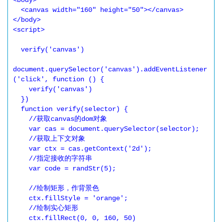
<body>

  <canvas width="160" height="50"></canvas>

</body>

<script>

  verify('canvas')

document.querySelector('canvas').addEventListener
('click', function () {

    verify('canvas')

  })

  function verify(selector) {

    //获取canvas的dom对象

    var cas = document.querySelector(selector);

    //获取上下文对象

    var ctx = cas.getContext('2d');

    //指定接收的字符串

    var code = randStr(5);

    //绘制矩形，作背景色

    ctx.fillStyle = 'orange';

    //绘制实心矩形

    ctx.fillRect(0, 0, 160, 50)
