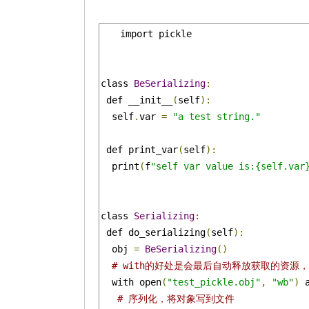
import pickle

class 
BeSerializing
:
 def __init__
(
self
):
  self
.
var 
=
"a test string."
 def print_var
(
self
):
  print
(
f
"self var value is:{self.var
class 
Serializing
:
 def do_serializing
(
self
):
  obj 
=
BeSerializing
()
# with的好处是会最后自动释放获取的资源，
  with open
(
"test_pickle.obj"
,
"wb"
)
 
# 序列化，将对象写到文件