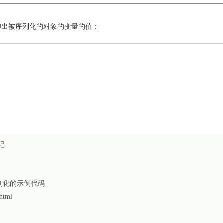
印出被序列化的对象的变量的值：
记
反序列化的示例代码
html