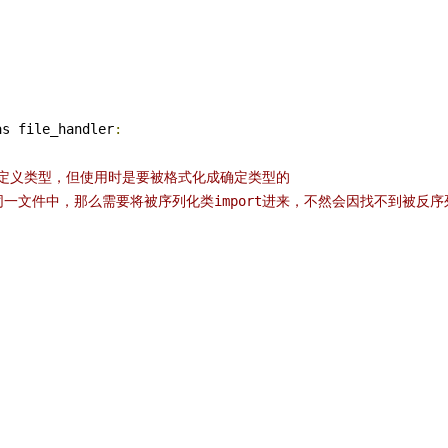
as file_handler
:
前先定义类型，但使用时是要被格式化成确定类型的
同一文件中，那么需要将被序列化类import进来，不然会因找不到被反