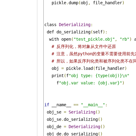
   pickle
.
dump
(
obj
,
 file_handler
)
class 
DeSerializing
:
 def do_serializing
(
self
):
  with open
(
"test_pickle.obj"
,
"rb"
)
 
# 反序列化，将对象从文件中还原
# 注意，虽然python的变量不需要使用
# 所以，如果反序列化类和被序列化类不在
   obj 
=
 pickle
.
load
(
file_handler
)
   print
(
f
"obj type: {type(obj)}\n"
     f
"obj.var value: {obj.var}"
)
if
 __name__ 
==
"__main__"
:
 obj_se 
=
Serializing
()
 obj_se
.
do_serializing
()
 obj_de 
=
DeSerializing
()
 obj_de
.
do_serializing
()