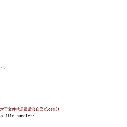
}"
)
对于文件就是最后会自己close()
as file_handler
: