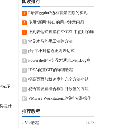
阅读排行
R语言ggplot2边框背景去除的实现
1
使用“新网”接口的用户注意问题
2
正则表达式直接在EXCEL中使用的详
3
细步骤
常见木马的手工清除方法
4
php半小时精通正则表达式
5
Powershell小技巧之通过EventLog查
6
看近期电脑开机和关机时间
IDEA配置GIT的详细教程
7
提高页面加载速度的几个方法小结
8
中先序
易语言设置组合框项目数值的方法
9
VMware Workstation虚拟机安装操作
10
觉得是什
方法
推荐教程
Vue教程
11-22