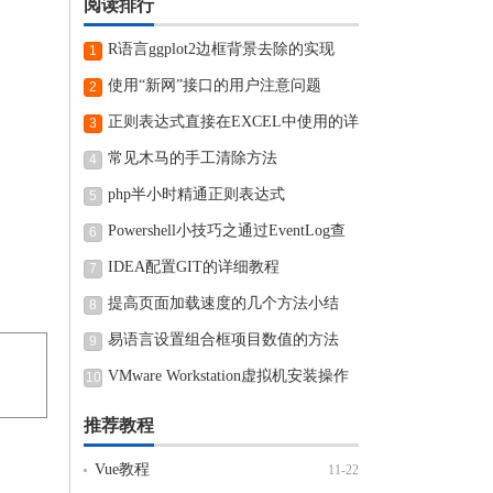
阅读排行
R语言ggplot2边框背景去除的实现
1
使用“新网”接口的用户注意问题
2
正则表达式直接在EXCEL中使用的详
3
细步骤
常见木马的手工清除方法
4
php半小时精通正则表达式
5
Powershell小技巧之通过EventLog查
6
看近期电脑开机和关机时间
IDEA配置GIT的详细教程
7
提高页面加载速度的几个方法小结
8
易语言设置组合框项目数值的方法
9
VMware Workstation虚拟机安装操作
10
方法
推荐教程
Vue教程
11-22