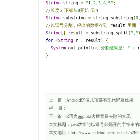
String
 string 
=
"1,2,3,4,5"
;
//长度
5
下标从
0
开始
到
4
String
 substring 
=
 string
.
substring
(
0
//以逗号分割，得出的数据存到
 result 
里面
String
[]
 result 
=
 substring
.
split
(
","
for
(
String
 r 
:
 result
)
{
System
.
out
.
println
(
"分割结果是: "
+
 r
}
上一篇：
Android沉浸式顶部实现代码及效果
栏 目：
下一篇：
R语言ggplot2边框背景去除的实现
本文标题：
java数组与以逗号分隔开的字符串
本文地址：http://www.codeinn.net/misctech/5282.