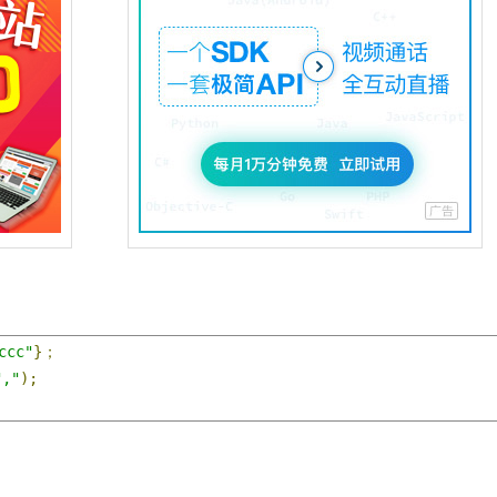
ccc"
}；
","
);