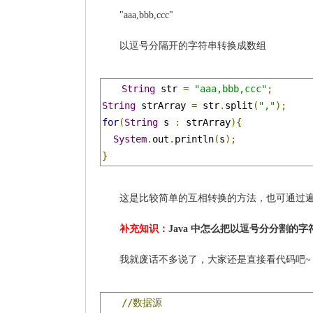
"aaa,bbb,ccc"
以逗号分隔开的字符串转换成数组
String
 str 
=
"aaa,bbb,ccc"
;
String
 strArray 
=
 str
.
split
(
","
);
for
(
String
 s 
:
 strArray
){
System
.
out
.
println
(
s
);
}
这是比较简单的互相转换的方法，也可通过
补充知识：
Java 中怎么把以逗号分分割的
我就废话不多说了，大家还是直接看代码吧~
//数据源