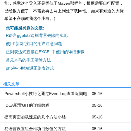
能，感觉这个导入还是类似于Maven那样的，根据需要自行配置，
已经很方便了，不需要再去网上到处下载jar包，如果有知道的大佬
希望不吝赐教我这个小白。）
您可能感兴趣的文章:
R语言ggplot2边框背景去除的实现
使用“新网”接口的用户注意问题
正则表达式直接在EXCEL中使用的详细步骤
常见木马的手工清除方法
php半小时精通正则表达式
相关文章
Powershell小技巧之通过EventLog查看近期电
05-16
脑开机和关机时间
IDEA配置GIT的详细教程
05-16
提高页面加载速度的几个方法小结
05-16
易语言设置组合框项目数值的方法
05-16