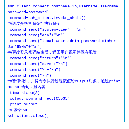
ssh_client.connect(hostname=ip,username=username,
password=password)

 command=ssh_client.invoke_shell()

##调度交换机命令行执行命令

 command.send("system-view" +"\n")

 command.send("aaa"+"\n")

 command.send("local-user admin password cipher 
Jan16@Hw"+"\n")

##更改登录密码结束后，返回用户视图并保存配置

 command.send("return"+"\n")

 command.send("save"+"\n")

 command.send("Y"+"\n")

 command.send("\n")

##暂停2秒，并将命令执行过程赋值给output对象，通过print 
output语句回显内容

 time.sleep(2)

 output=command.recv(65535)

 print output

##退出SSH

ssh_client.close()