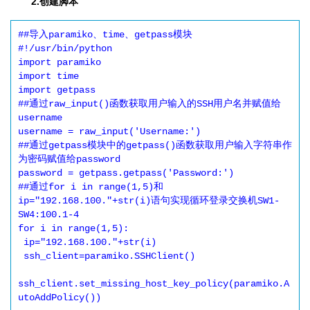
2.创建脚本
##导入paramiko、time、getpass模块

#!/usr/bin/python

import paramiko

import time

import getpass

##通过raw_input()函数获取用户输入的SSH用户名并赋值给
username

username = raw_input('Username:')

##通过getpass模块中的getpass()函数获取用户输入字符串作
为密码赋值给password

password = getpass.getpass('Password:')

##通过for i in range(1,5)和
ip="192.168.100."+str(i)语句实现循环登录交换机SW1-
SW4:100.1-4

for i in range(1,5):

 ip="192.168.100."+str(i)

 ssh_client=paramiko.SSHClient()

ssh_client.set_missing_host_key_policy(paramiko.A
utoAddPolicy())
