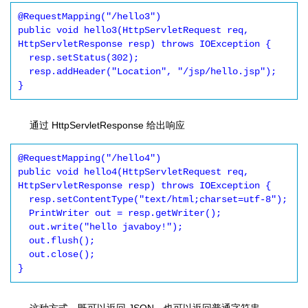
@RequestMapping("/hello3")

public void hello3(HttpServletRequest req, 
HttpServletResponse resp) throws IOException {

  resp.setStatus(302);

  resp.addHeader("Location", "/jsp/hello.jsp");

}
通过 HttpServletResponse 给出响应
@RequestMapping("/hello4")

public void hello4(HttpServletRequest req, 
HttpServletResponse resp) throws IOException {

  resp.setContentType("text/html;charset=utf-8");

  PrintWriter out = resp.getWriter();

  out.write("hello javaboy!");

  out.flush();

  out.close();

}