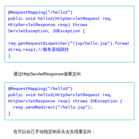
@RequestMapping("/hello2")

public void hello2(HttpServletRequest req, 
HttpServletResponse resp) throws 
ServletException, IOException {

req.getRequestDispatcher("/jsp/hello.jsp").forwar
d(req,resp);//服务器端跳转

}
通过HttpServletResponse做重定向
@RequestMapping("/hello3")

public void hello3(HttpServletRequest req, 
HttpServletResponse resp) throws IOException {

  resp.sendRedirect("/hello.jsp");

}
也可以自己手动指定响应头去实现重定向：