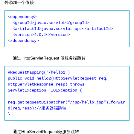
外添加一个依赖：
<dependency>

  <groupId>javax.servlet</groupId>

  <artifactId>javax.servlet-api</artifactId>

  <version>4.0.1</version>

</dependency>
通过 HttpServletRequest 做服务端跳转
@RequestMapping("/hello2")

public void hello2(HttpServletRequest req, 
HttpServletResponse resp) throws 
ServletException, IOException {

req.getRequestDispatcher("/jsp/hello.jsp").forwar
d(req,resp);//服务器端跳转

}
通过HttpServletRequest做服务跳转