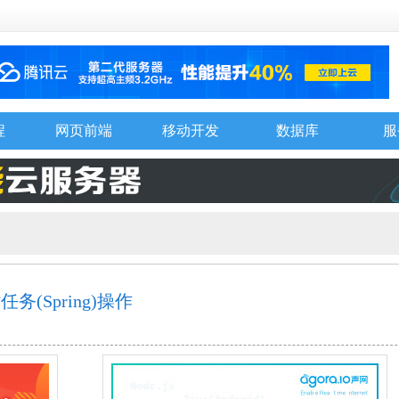
程
网页前端
移动开发
数据库
服
务(Spring)操作