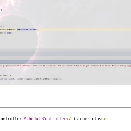
controller
.
ScheduleController
</
listener
-
class
>