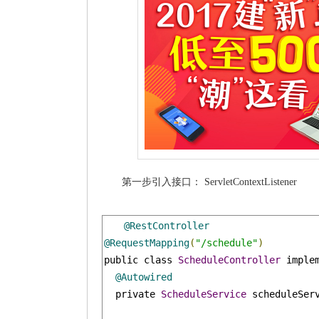
第一步引入接口： ServletContextListener
@RestController
@RequestMapping
(
"/schedule"
)
public class 
ScheduleController
 imple
@Autowired
  private 
ScheduleService
 scheduleSer