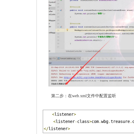
第二步：在web.xml文件中配置监听
<
listener
>
<
listener
-
class
>
com
.
wbg
.
treasure
.
</
listener
>