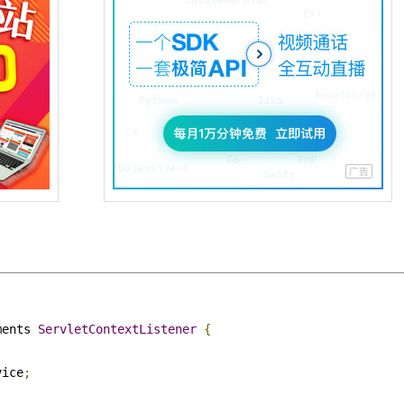
ments 
ServletContextListener
{
vice
;