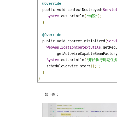
@Override
  public void contextDestroyed
(
Servle
System
.
out
.
println
(
"销毁"
);
}
@Override
  public void contextInitialized
(
Serv
WebApplicationContextUtils
.
getReq
.
getAutowireCapableBeanFactor
System
.
out
.
println
(
"开始执行周期任务
    scheduleService
.
start
();
;
}
}
如下图：