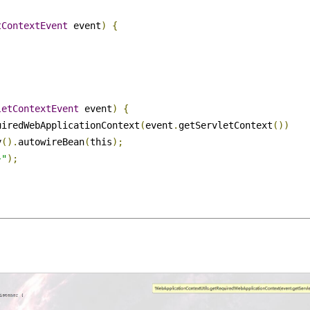
tContextEvent
 event
)
{
letContextEvent
 event
)
{
uiredWebApplicationContext
(
event
.
getServletContext
())
y
().
autowireBean
(
this
);
"
);