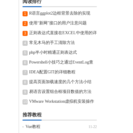
阅读排行
R语言ggplot2边框背景去除的实现
1
使用“新网”接口的用户注意问题
2
正则表达式直接在EXCEL中使用的详
3
细步骤
常见木马的手工清除方法
4
php半小时精通正则表达式
5
Powershell小技巧之通过EventLog查
6
看近期电脑开机和关机时间
IDEA配置GIT的详细教程
7
提高页面加载速度的几个方法小结
8
易语言设置组合框项目数值的方法
9
VMware Workstation虚拟机安装操作
10
方法
推荐教程
Vue教程
11-22