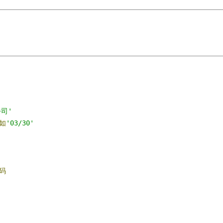
司'
如
'03/30'
码