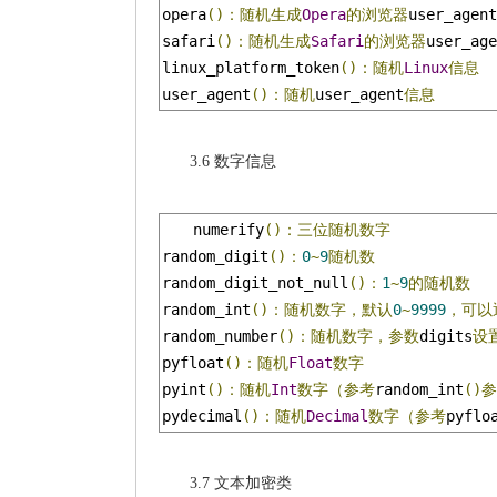
opera
()：随机生成
Opera
的浏览器
user_agent
safari
()：随机生成
Safari
的浏览器
user_age
linux_platform_token
()：随机
Linux
信息
user_agent
()：随机
user_agent
信息
3.6 数字信息
numerify
()：三位随机数字
random_digit
()：
0
~
9
随机数
random_digit_not_null
()：
1
~
9
的随机数
random_int
()：随机数字，默认
0
~
9999
，可以
random_number
()：随机数字，参数
digits
设
pyfloat
()：随机
Float
数字
pyint
()：随机
Int
数字（参考
random_int
()
pydecimal
()：随机
Decimal
数字（参考
pyflo
3.7 文本加密类