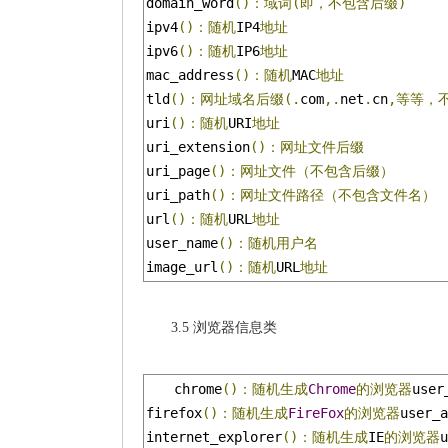
domain_word
()：域词(即，不包含后缀)
ipv4
()：随机
IP4
地址
ipv6
()：随机
IP6
地址
mac_address
()：随机
MAC
地址
tld
()：网址域名后缀(.
com
,.
net
.
cn
,等等，不
uri
()：随机
URI
地址
uri_extension
()：网址文件后缀
uri_page
()：网址文件（不包含后缀）
uri_path
()：网址文件路径（不包含文件名）
url
()：随机
URL
地址
user_name
()：随机用户名
image_url
()：随机
URL
地址
3.5 浏览器信息类
chrome
()：随机生成
Chrome
的浏览器
user
firefox
()：随机生成
FireFox
的浏览器
user_a
internet_explorer
()：随机生成
IE
的浏览器
u