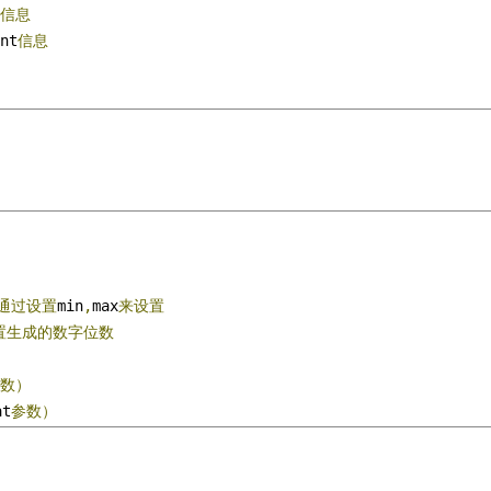
信息
nt
信息
通过设置
min
,
max
来设置
置生成的数字位数
参数）
at
参数）