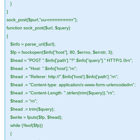
}
}
sock_post($purl,"uu=rrrrrrrrrrrrrrrr");
function sock_post($url, $query)
{
$info = parse_url($url);
$fp = fsockopen($info["host"], 80, $errno, $errstr, 3);
$head = "POST ".$info['path']."?".$info["query"]." HTTP/1.0rn";
$head .= "Host: ".$info['host']."rn";
$head .= "Referer: http://".$info['host'].$info['path']."rn";
$head .= "Content-type: application/x-www-form-urlencodedrn";
$head .= "Content-Length: ".strlen(trim($query))."rn";
$head .= "rn";
$head .= trim($query);
$write = fputs($fp, $head);
while (!feof($fp))
{