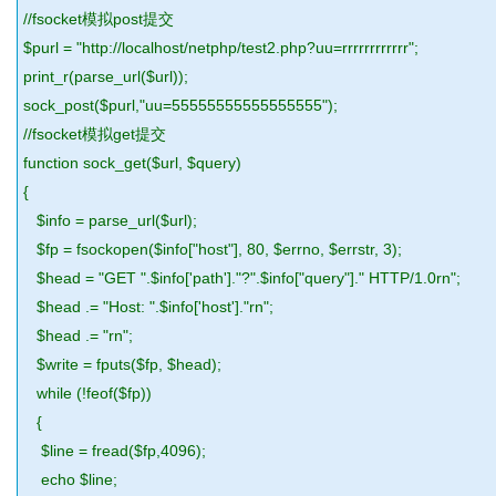
//fsocket模拟post提交
$purl = "http://localhost/netphp/test2.php?uu=rrrrrrrrrrrr";
print_r(parse_url($url));
sock_post($purl,"uu=55555555555555555");
//fsocket模拟get提交
function sock_get($url, $query)
{
$info = parse_url($url);
$fp = fsockopen($info["host"], 80, $errno, $errstr, 3);
$head = "GET ".$info['path']."?".$info["query"]." HTTP/1.0rn";
$head .= "Host: ".$info['host']."rn";
$head .= "rn";
$write = fputs($fp, $head);
while (!feof($fp))
{
$line = fread($fp,4096);
echo $line;