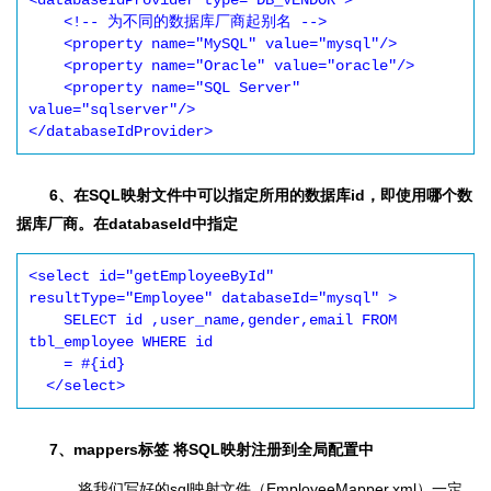
<databaseIdProvider type="DB_VENDOR">

    <!-- 为不同的数据库厂商起别名 -->

    <property name="MySQL" value="mysql"/>

    <property name="Oracle" value="oracle"/>

    <property name="SQL Server" 
value="sqlserver"/>

</databaseIdProvider>
6、在SQL映射文件中可以指定所用的数据库id，即使用哪个数
据库厂商。在databaseId中指定
<select id="getEmployeeById" 
resultType="Employee" databaseId="mysql" >

    SELECT id ,user_name,gender,email FROM 
tbl_employee WHERE id

    = #{id}

  </select>
7、mappers标签 将SQL映射注册到全局配置中
将我们写好的sql映射文件（EmployeeMapper.xml）一定