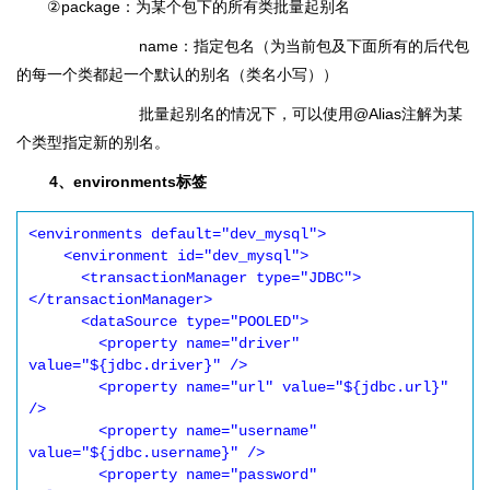
②package：为某个包下的所有类批量起别名
name：指定包名（为当前包及下面所有的后代包
的每一个类都起一个默认的别名（类名小写））
批量起别名的情况下，可以使用@Alias注解为某
个类型指定新的别名。
4、environments标签
<environments default="dev_mysql">

    <environment id="dev_mysql">

      <transactionManager type="JDBC">
</transactionManager>

      <dataSource type="POOLED">

        <property name="driver" 
value="${jdbc.driver}" />

        <property name="url" value="${jdbc.url}" 
/>

        <property name="username" 
value="${jdbc.username}" />

        <property name="password" 