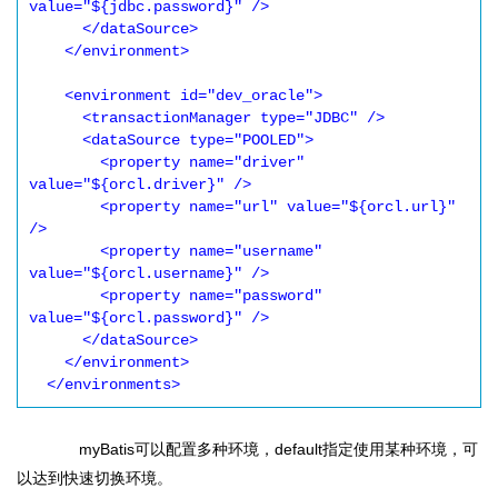
value="${jdbc.password}" />

      </dataSource>

    </environment>

    <environment id="dev_oracle">

      <transactionManager type="JDBC" />

      <dataSource type="POOLED">

        <property name="driver" 
value="${orcl.driver}" />

        <property name="url" value="${orcl.url}" 
/>

        <property name="username" 
value="${orcl.username}" />

        <property name="password" 
value="${orcl.password}" />

      </dataSource>

    </environment>

  </environments>
myBatis可以配置多种环境，default指定使用某种环境，可
以达到快速切换环境。