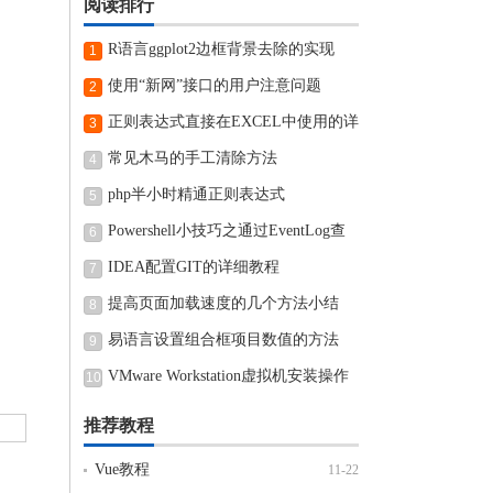
阅读排行
R语言ggplot2边框背景去除的实现
1
使用“新网”接口的用户注意问题
2
正则表达式直接在EXCEL中使用的详
3
细步骤
常见木马的手工清除方法
4
php半小时精通正则表达式
5
Powershell小技巧之通过EventLog查
6
看近期电脑开机和关机时间
IDEA配置GIT的详细教程
7
提高页面加载速度的几个方法小结
8
易语言设置组合框项目数值的方法
9
VMware Workstation虚拟机安装操作
10
方法
推荐教程
Vue教程
11-22