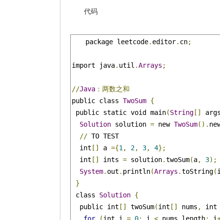
代码
package leetcode
.
editor
.
cn
;
import java
.
util
.
Arrays
;
//
Java
：两数之和
public class 
TwoSum
{
 public static void main
(
String
[]
 arg
Solution
 solution 
=
 new 
TwoSum
().
ne
//
 TO TEST

  int
[]
 a 
={
1
,
2
,
3
,
4
};
  int
[]
 ints 
=
 solution
.
twoSum
(
a
,
3
);
System
.
out
.
println
(
Arrays
.
toString
(
}
 class 
Solution
{
  public int
[]
 twoSum
(
int
[]
 nums
,
 int
for
(
int i 
=
0
;
 i 
<
 nums
.
length
;
 i