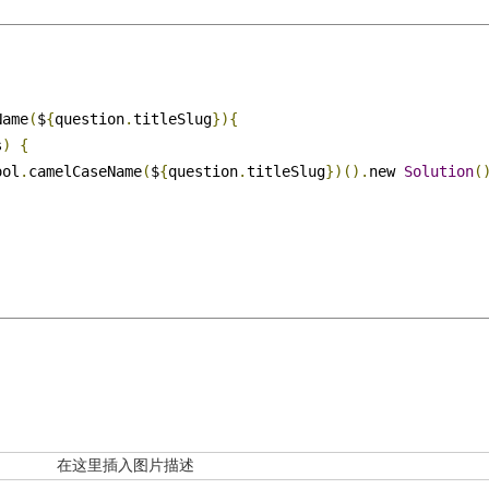
Name
(
$
{
question
.
titleSlug
}){
s
)
{
ool
.
camelCaseName
(
$
{
question
.
titleSlug
})().
new 
Solution
(