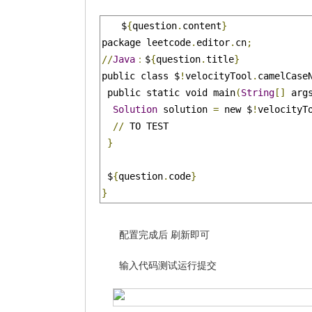
$
{
question
.
content
}
package leetcode
.
editor
.
cn
;
//
Java
：
$
{
question
.
title
}
public class $
!
velocityTool
.
camelCase
 public static void main
(
String
[]
 arg
Solution
 solution 
=
 new $
!
velocityT
//
 TO TEST

}
 $
{
question
.
code
}
}
配置完成后 刷新即可
输入代码测试运行提交