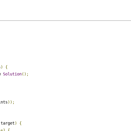
s
)
{
w 
Solution
();
ints
));
 target
)
{
++)
{