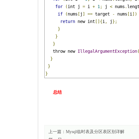
for
(
int j 
=
 i 
+
1
;
 j 
<
 nums
.
leng
if
(
nums
[
j
]
==
 target 
-
 nums
[
i
])
return
 new int
[]{
i
,
 j
};
}
}
}
   throw new 
IllegalArgumentException
}
}
}
总结
上一篇：
Mysql临时表及分区表区别详解