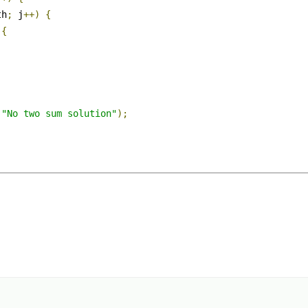
th
;
 j
++)
{
{
(
"No two sum solution"
);